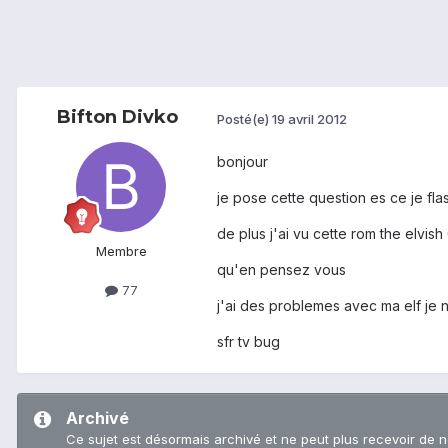
Bifton Divko
Posté(e)
19 avril 2012
bonjour
je pose cette question es ce je fl
de plus j'ai vu cette rom the elvish
Membre
qu'en pensez vous
77
j'ai des problemes avec ma elf je 
sfr tv bug
Archivé
Ce sujet est désormais archivé et ne peut plus recevoir de 