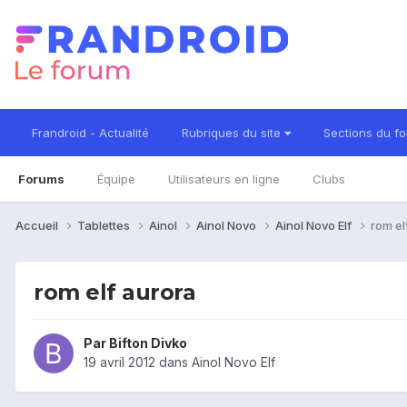
Frandroid - Actualité
Rubriques du site
Sections du f
Forums
Équipe
Utilisateurs en ligne
Clubs
Accueil
Tablettes
Ainol
Ainol Novo
Ainol Novo Elf
rom el
rom elf aurora
Par
Bifton Divko
19 avril 2012
dans
Ainol Novo Elf