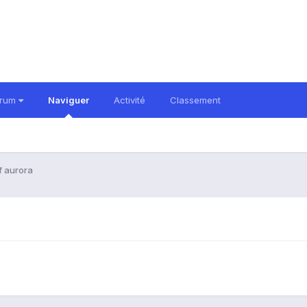
orum
Naviguer
Activité
Classement
f aurora