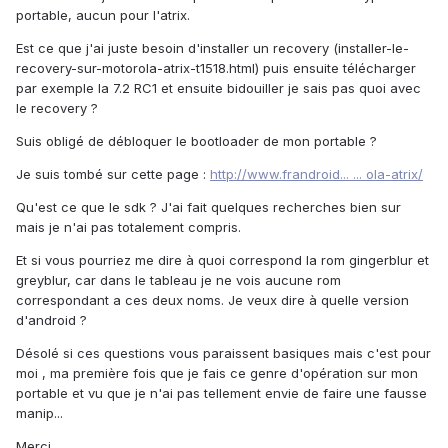
portable, aucun pour l'atrix.
Est ce que j'ai juste besoin d'installer un recovery (
installer-le-
recovery-sur-motorola-atrix-t1518.html
) puis ensuite télécharger
par exemple la 7.2 RC1 et ensuite bidouiller je sais pas quoi avec
le recovery ?
Suis obligé de débloquer le bootloader de mon portable ?
Je suis tombé sur cette page :
http://www.frandroid... ... ola-atrix/
Qu'est ce que le sdk ? J'ai fait quelques recherches bien sur
mais je n'ai pas totalement compris.
Et si vous pourriez me dire à quoi correspond la rom gingerblur et
greyblur, car dans le tableau je ne vois aucune rom
correspondant a ces deux noms. Je veux dire à quelle version
d'android ?
Désolé si ces questions vous paraissent basiques mais c'est pour
moi , ma première fois que je fais ce genre d'opération sur mon
portable et vu que je n'ai pas tellement envie de faire une fausse
manip...
Merci