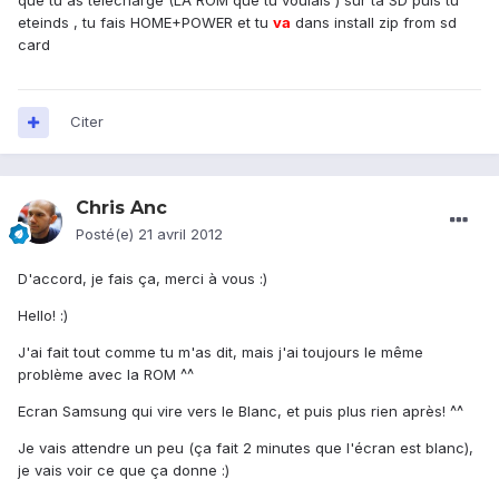
que tu as téléchargé (LA ROM que tu voulais ) sur ta SD puis tu
eteinds , tu fais HOME+POWER et tu
va
dans install zip from sd
card
Citer
Chris Anc
Posté(e)
21 avril 2012
D'accord, je fais ça, merci à vous :)
Hello! :)
J'ai fait tout comme tu m'as dit, mais j'ai toujours le même
problème avec la ROM ^^
Ecran Samsung qui vire vers le Blanc, et puis plus rien après! ^^
Je vais attendre un peu (ça fait 2 minutes que l'écran est blanc),
je vais voir ce que ça donne :)