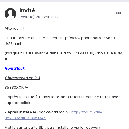
Invité
Posté(e)
20 avril 2012
Attends ... !
- La tu fais ce qu'ils te disent :
http://www.phonandro...s5830-
t923.html
(lorsque tu aura avancé dans le tuto ... ci dessus, Choisis la ROM
=
Rom Stock
G
ingerbread en 2.3
S5830XXKPH)
- Après ROOT le (Tu dois le refaire) refais le comme ta fait avec
superoneclick
- Après installe le ClockWorkMod 5 :
http://forum.xda-
dev...33&d=1318051346
Met le sur ta carte SD , puis installe le via le recovery