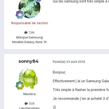
oui les samsung sont très simple à ro
Responsable de section
7,8k
Marque:
Samsung
Modèle:
Galaxy Note 10
sonny84
Posté(e)
23 avril 2012
Bonjour,
Effectivement j'ai un Samsung Gala
Très simple à flasher la première 
Membre
Je recommande j'en ai acheté 3 d'o
508
:D
Lieu
Vaugines