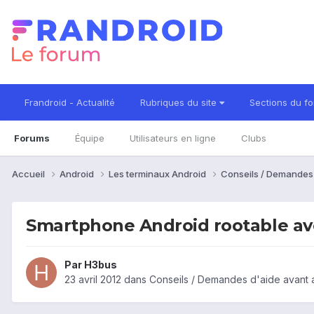
Frandroid - Actualité
Rubriques du site
Sections du f
Forums
Équipe
Utilisateurs en ligne
Clubs
Accueil
Android
Les terminaux Android
Conseils / Demandes
Smartphone Android rootable av
Par
H3bus
23 avril 2012
dans
Conseils / Demandes d'aide avant 