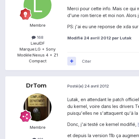
Merci pour cette info. Mais ce qui
d'une rom tierce et moi non. Alor
Membre
PS: j'ai eu une reponse de xda sur
168
Modifié
24 avril 2012
par Lutak
Lieu
IDF
Marque:
LG + Sony
Modèle:
Nexus 4 + Z1
Compact
Citer
DrTom
Posté(e)
24 avril 2012
Lutak, en attendant le patch offici
du kernel, voire dans les drivers 
puisqu'elles ne s'attaquent qu'à la
Donc, j'ai testé ce kernel modifié,
Membre
et depuis la version 11b ça augment