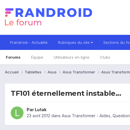
Frandroid - Actualité
Rubriques du site
Sections du f
Forums
Équipe
Utilisateurs en ligne
Clubs
Accueil
Tablettes
Asus
Asus Transformer
Asus Transform
TF101 éternellement instable...
Par
Lutak
23 avril 2012
dans
Asus Transformer - Aides, Questio