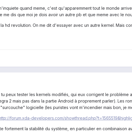
 m'inquiete quand meme, c'est qu'apparemment tout le monde arrive 
s je me dis que moi je dois avoir un autre pb et que meme avec le 
 la hd revolution. On me dit d'essayer avec un autre kernel. Mais c
el tu peux tester les kernels modifiés, qui eux corrigent le problèm
Tegra 2 mais pas dans la partie Android à proprement parler). Les 
 "surcouche" logicielle (les puristes vont m'incendier mais bon, je 
http://forum.xda-developers.com/showthread.php?t=1565519&high
e fortement la stabilité du système, en particulier en combinaison a