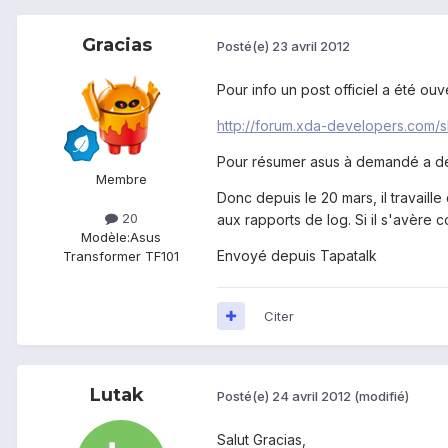
Gracias
Posté(e)
23 avril 2012
Pour info un post officiel a été ou
http://forum.xda-developers.com/
Pour résumer asus à demandé a des g
Membre
Donc depuis le 20 mars, il travaill
20
aux rapports de log. Si il s'avère c
Modèle:
Asus
Envoyé depuis Tapatalk
Transformer TF101
Citer
Lutak
Posté(e)
24 avril 2012
(modifié)
Salut Gracias,