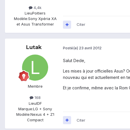
4,4k
Lieu
Poitiers
Modèle:
Sony Xpéria XA
et Asus Transformer
Citer
Lutak
Posté(e)
23 avril 2012
Salut Dede,
Les mises à jour officielles Asus? O
nouveau qui est actuellement en te
Membre
Et je confirme, même avec la Rom
168
Lieu
IDF
Marque:
LG + Sony
Modèle:
Nexus 4 + Z1
Compact
Citer