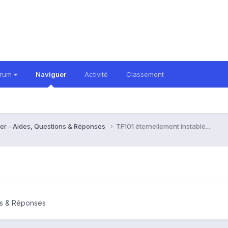
orum
Naviguer
Activité
Classement
er - Aides, Questions & Réponses
TF101 éternellement instable...
ns & Réponses