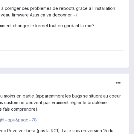
a corriger ces problemes de reboots grace a l'installation
nouveau firmware Asus ca va deconner =(
omment changer le kernel tout en gardant la rom?
e au moins en partie (apparemment les bugs se situent au coeur
roms custom ne peuvent pas vraiment régler le problème
me fais comprendre).
light=gpu&page=78
vec Revolver beta (pas la RC1). La je suis en version 15 du