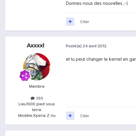
Donnes-nous des nouvelles ;-)
Citer
Axxxxl
Posté(e)
24 avril 2012
et tu peut changer le kernel en gard
Membre
389
Lieu
1000 pied sous
terre
Modèle:
Xperia Z nu
Citer