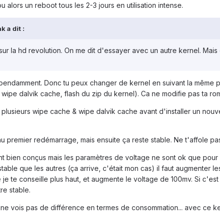
u alors un reboot tous les 2-3 jours en utilisation intense.
 a dit :
sur la hd revolution. On me dit d'essayer avec un autre kernel. Mai
épendamment. Donc tu peux changer de kernel en suivant la même pr
wipe dalvik cache, flash du zip du kernel). Ca ne modifie pas ta rom
lusieurs wipe cache & wipe dalvik cache avant d'installer un nouve
au premier redémarrage, mais ensuite ça reste stable. Ne t'affole pas
 sont bien conçus mais les paramètres de voltage ne sont ok que pour
able que les autres (ça arrive, c'était mon cas) il faut augmenter l
je te conseille plus haut, et augmente le voltage de 100mv. Si c'est
re stable.
e vois pas de différence en termes de consommation... avec ce kern