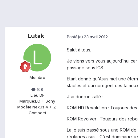
Lutak
Posté(e)
23 avril 2012
Salut à tous,
Je viens vers vous aujourd'hui ca
passage sous ICS.
Membre
Etant donné qu'Asus met une éterni
stables et qui corrigent ces fameu
168
Lieu
IDF
J'ai donc installé :
Marque:
LG + Sony
Modèle:
Nexus 4 + Z1
ROM HD Revolution : Toujours des
Compact
ROM Revolver : Toujours des rebo
La je suis passé sous une ROM de 
réglages asus... C'est dommage, je v