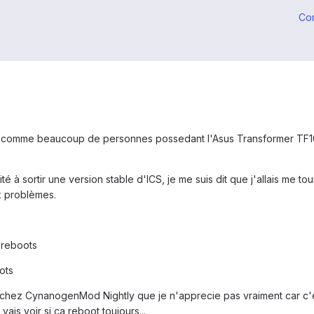
Co
r comme beaucoup de personnes possedant l'Asus Transformer TF101,
té à sortir une version stable d'ICS, je me suis dit que j'allais m
x problèmes.
 reboots
ots
chez CynanogenMod Nightly que je n'apprecie pas vraiment car c'est
ais voir si ca reboot toujours...