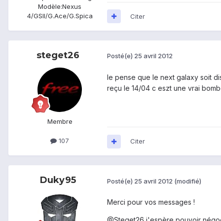
Modèle:
Nexus
4/GSII/G.Ace/G.Spica
Citer
steget26
Posté(e)
25 avril 2012
le pense que le next galaxy soit di
reçu le 14/04 c eszt une vrai bombe
Membre
107
Citer
Duky95
Posté(e)
25 avril 2012
(modifié)
Merci pour vos messages !
@Steget26 j'espère pouvoir négoci