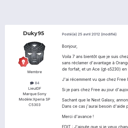
Duky95
Posté(e)
25 avril 2012
(modifié)
Bonjour,
Voila 7 ans bientôt que je suis che
sans réclamer d'avantage à Orang
de forfait, et un Ace (gt-s5230) e
Membre
J'ai récemment vu que chez Free le
84
Lieu
IDF
Si je pars chez Free au jour d'aujou
Marque:
Sony
Modèle:
Xperia SP
Sachant que le Next Galaxy, annoncé
C5303
Dans ce cas j'aurai besoin d'aide
Merci d'avance !
EDIT : J'ajoute que si je veux cha