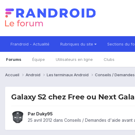
Frandroid - Actualité
Rubriques du site
Sections du f
Forums
Équipe
Utilisateurs en ligne
Clubs
Accueil
Android
Les terminaux Android
Conseils / Demandes
Galaxy S2 chez Free ou Next Gal
Par
Duky95
25 avril 2012
dans
Conseils / Demandes d'aide avant 