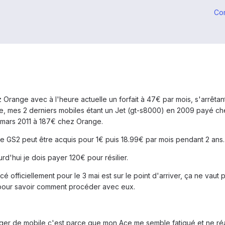
Co
z Orange avec à l'heure actuelle un forfait à 47€ par mois, s'arrêta
e, mes 2 derniers mobiles étant un Jet (gt-s8000) en 2009 payé 
n mars 2011 à 187€ chez Orange.
 GS2 peut être acquis pour 1€ puis 18.99€ par mois pendant 2 ans. 
rd'hui je dois payer 120€ pour résilier.
 officiellement pour le 3 mai est sur le point d'arriver, ça ne vaut
 pour savoir comment procéder avec eux.
nger de mobile c'est parce que mon Ace me semble fatigué et ne réa