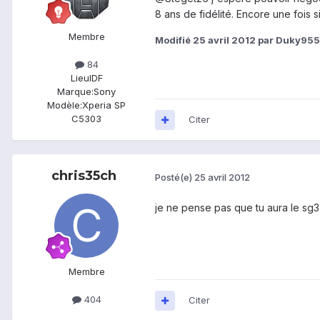
8 ans de fidélité. Encore une fois
Membre
Modifié
25 avril 2012
par Duky95
84
Lieu
IDF
Marque:
Sony
Modèle:
Xperia SP
C5303
Citer
chris35ch
Posté(e)
25 avril 2012
je ne pense pas que tu aura le sg
Membre
404
Citer