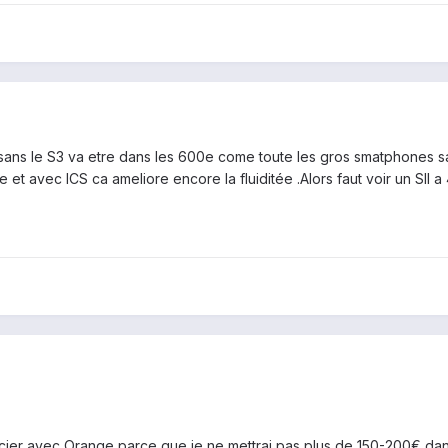
sans le S3 va etre dans les 600e come toute les gros smatphones sam
 et avec ICS ca ameliore encore la fluiditée .Alors faut voir un SII 
er avec Orange parce que je ne mettrai pas plus de 150-200€ dans 