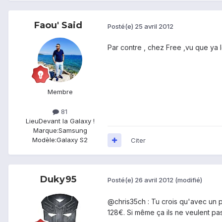
Faou' Said
Posté(e)
25 avril 2012
Par contre , chez Free ,vu que ya l
Membre
81
Lieu
Devant la Galaxy !
Marque:
Samsung
Modèle:
Galaxy S2
Citer
Duky95
Posté(e)
26 avril 2012
(modifié)
@chris35ch : Tu crois qu'avec un pe
128€. Si même ça ils ne veulent pas,