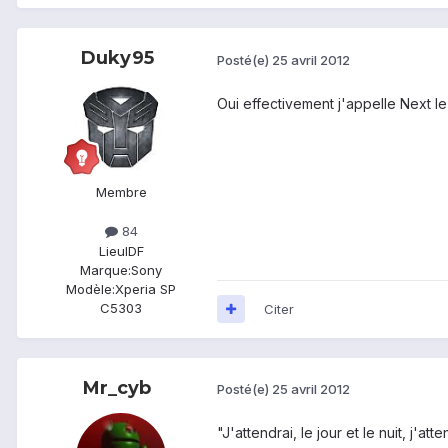
Duky95
Posté(e)
25 avril 2012
Oui effectivement j'appelle Next l
Membre
84
Lieu
IDF
Marque:
Sony
Modèle:
Xperia SP
C5303
Citer
Mr_cyb
Posté(e)
25 avril 2012
"J'attendrai, le jour et le nuit, j'atten