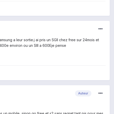
sung a leur sortie.j ai pris un SGII chez free sur 24mois et
a 400e environ ou un SIII a 600Eje pense
Auteur
un mobile, sinon go free et s2 sans regret tant pis pour mes