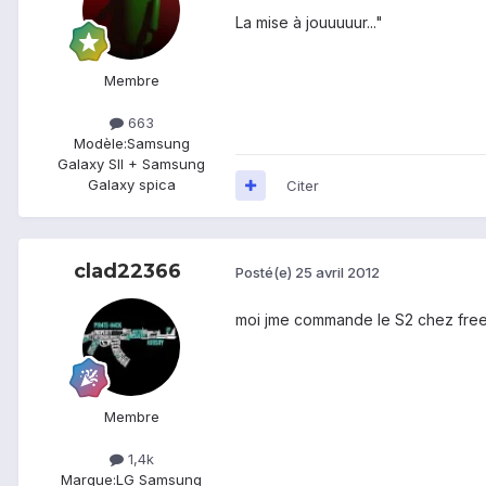
La mise à jouuuuur..."
Membre
663
Modèle:
Samsung
Galaxy SII + Samsung
Galaxy spica
Citer
clad22366
Posté(e)
25 avril 2012
moi jme commande le S2 chez free a
Membre
1,4k
Marque:
LG Samsung