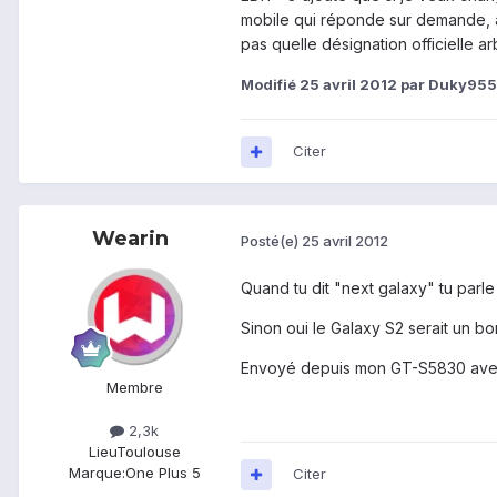
mobile qui réponde sur demande, au 
pas quelle désignation officielle a
Modifié
25 avril 2012
par Duky95
Citer
Wearin
Posté(e)
25 avril 2012
Quand tu dit "next galaxy" tu par
Sinon oui le Galaxy S2 serait un 
Envoyé depuis mon GT-S5830 ave
Membre
2,3k
Lieu
Toulouse
Marque:
One Plus 5
Citer