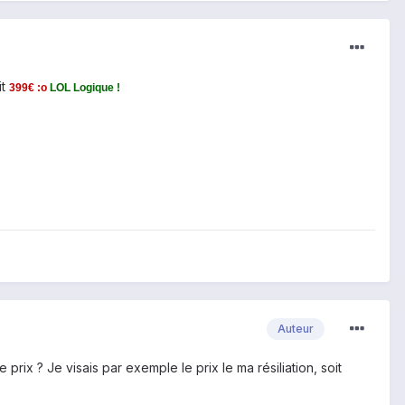
it
399€ :o
LOL Logique !
Auteur
rix ? Je visais par exemple le prix le ma résiliation, soit