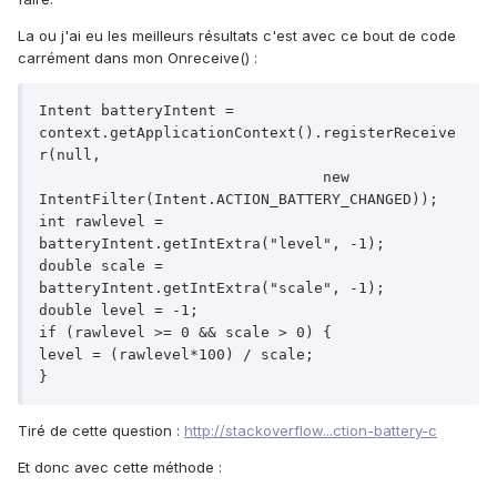
La ou j'ai eu les meilleurs résultats c'est avec ce bout de code
carrément dans mon Onreceive() :
Intent batteryIntent = 
context.getApplicationContext().registerReceive
r(null,

				new 
IntentFilter(Intent.ACTION_BATTERY_CHANGED));

int rawlevel = 
batteryIntent.getIntExtra("level", -1);

double scale = 
batteryIntent.getIntExtra("scale", -1);

double level = -1;

if (rawlevel >= 0 && scale > 0) {

level = (rawlevel*100) / scale;

Tiré de cette question :
http://stackoverflow...ction-battery-c
Et donc avec cette méthode :