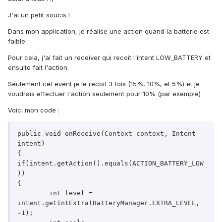
J'ai un petit soucis !
Dans mon application, je réalise une action quand la batterie est
faible.
Pour cela, j'ai fait un receiver qui recoit l'intent LOW_BATTERY et
ensuite fait l'action.
Seulement cet event je le recoit 3 fois (15%, 10%, et 5%) et je
voudrais effectuer l'action seulement pour 10% (par exemple)
Voici mon code :
public void onReceive(Context context, Intent 
intent)

{

if(intent.getAction().equals(ACTION_BATTERY_LOW
))

{

	int level = 
intent.getIntExtra(BatteryManager.EXTRA_LEVEL, 
-1);
