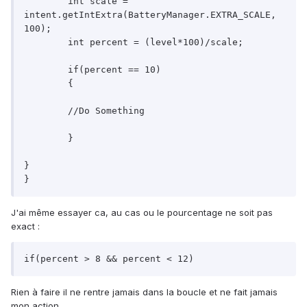
	int scale = 
intent.getIntExtra(BatteryManager.EXTRA_SCALE, 
100);

	int percent = (level*100)/scale;

	if(percent == 10)

	{

	//Do Something

	}

}

}
J'ai même essayer ca, au cas ou le pourcentage ne soit pas
exact :
if(percent > 8 && percent < 12)
Rien à faire il ne rentre jamais dans la boucle et ne fait jamais
mon action.