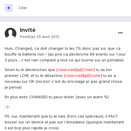
Citer
Invité
Posté(e)
25 avril 2012
Hum...Changed, ca doit changer ts les 1% donc pas sur que ca
bouffe la batterie non ! (au pire ca déclenche 99 events sur 1 jour
2 jours... c'est rien comparé a tout ce qui tourne sur un portable)
Sinon tu le déclenches que
[color=red]qd[/color]
tu as ton
premier LOW, et tu le désactive
[color=red]qd[/color]
tu es a
nouveau sur OK (ms bon c'est du bricolage pr pas grand chose
je pense)
En plus avec CHANGED tu peux tester (avec un autre %)
;-)
PS: oui, maintenant que tu le sais (hors cas spéciaux), il FAUT
bosser sur un device et pas sur l'émulateur (quoique maintenant
il est bcp plus rapide je crois)