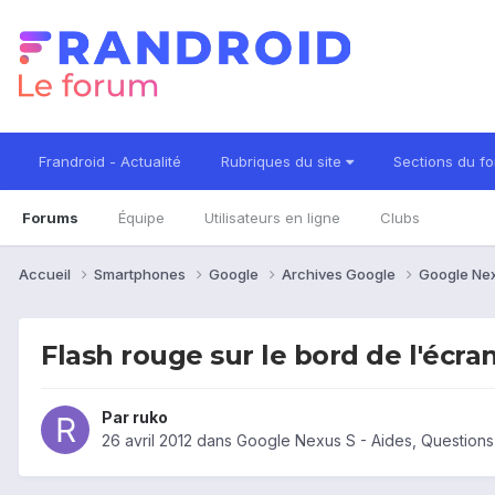
Frandroid - Actualité
Rubriques du site
Sections du f
Forums
Équipe
Utilisateurs en ligne
Clubs
Accueil
Smartphones
Google
Archives Google
Google Ne
Flash rouge sur le bord de l'écra
Par
ruko
26 avril 2012
dans
Google Nexus S - Aides, Question