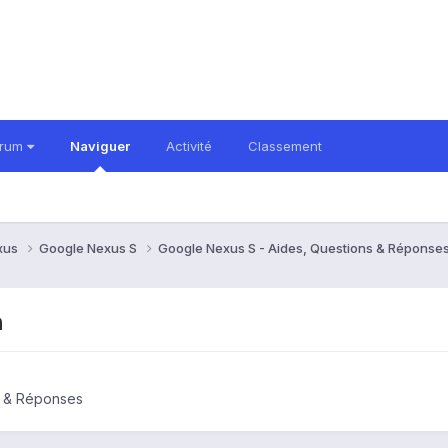
orum
Naviguer
Activité
Classement
xus
Google Nexus S
Google Nexus S - Aides, Questions & Réponse
n
s & Réponses