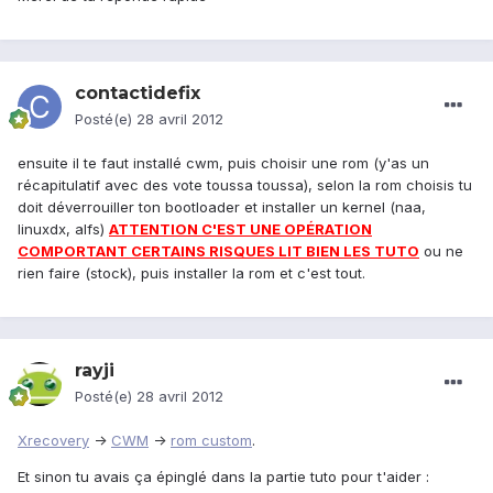
contactidefix
Posté(e)
28 avril 2012
ensuite il te faut installé cwm, puis choisir une rom (y'as un
récapitulatif avec des vote toussa toussa), selon la rom choisis tu
doit déverrouiller ton bootloader et installer un kernel (naa,
linuxdx, alfs)
ATTENTION C'EST UNE OPÉRATION
COMPORTANT CERTAINS RISQUES LIT BIEN LES TUTO
ou ne
rien faire (stock), puis installer la rom et c'est tout.
rayji
Posté(e)
28 avril 2012
Xrecovery
->
CWM
->
rom custom
.
Et sinon tu avais ça épinglé dans la partie tuto pour t'aider :