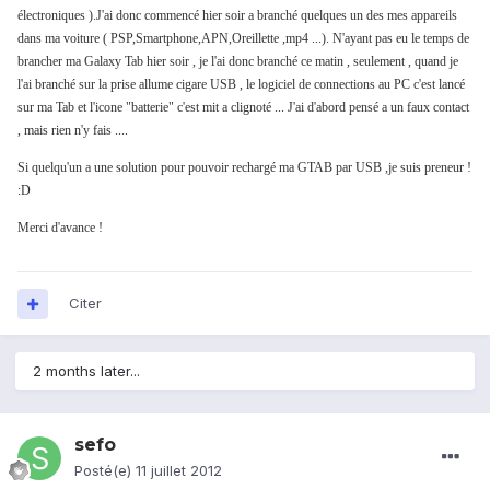
électroniques ).J'ai donc commencé hier soir a branché quelques un des mes appareils
dans ma voiture ( PSP,Smartphone,APN,Oreillette ,mp4 ...). N'ayant pas eu le temps de
brancher ma Galaxy Tab hier soir , je l'ai donc branché ce matin , seulement , quand je
l'ai branché sur la prise allume cigare USB , le logiciel de connections au PC c'est lancé
sur ma Tab et l'icone "batterie" c'est mit a clignoté ... J'ai d'abord pensé a un faux contact
, mais rien n'y fais ....
Si quelqu'un a une solution pour pouvoir rechargé ma GTAB par USB ,je suis preneur !
:D
Merci d'avance !
Citer
2 months later...
sefo
Posté(e)
11 juillet 2012