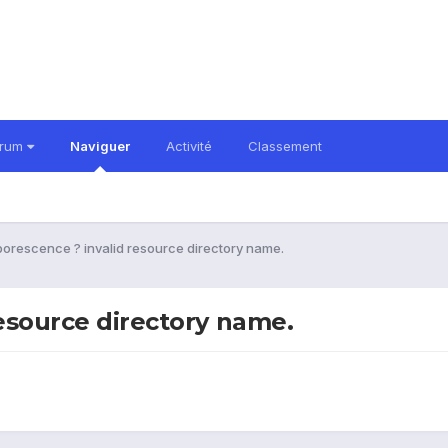
orum
Naviguer
Activité
Classement
borescence ? invalid resource directory name.
resource directory name.