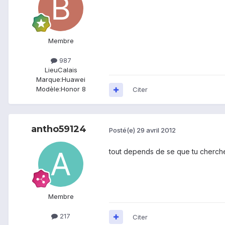
Membre
987
Lieu
Calais
Marque:
Huawei
Modèle:
Honor 8
Citer
antho59124
Posté(e)
29 avril 2012
tout depends de se que tu cherche 
Membre
217
Citer