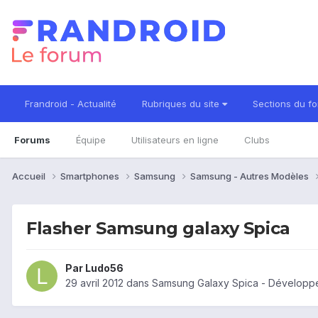
Frandroid - Actualité
Rubriques du site
Sections du f
Forums
Équipe
Utilisateurs en ligne
Clubs
Accueil
Smartphones
Samsung
Samsung - Autres Modèles
Flasher Samsung galaxy Spica
Par
Ludo56
29 avril 2012
dans
Samsung Galaxy Spica - Développ