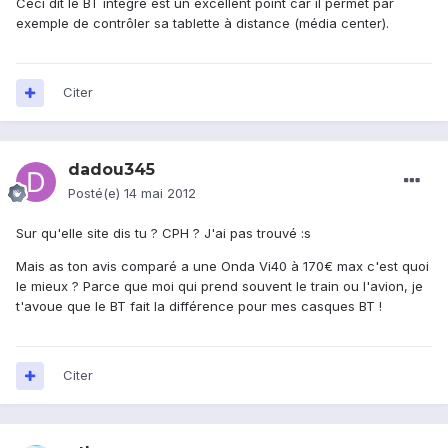
Ceci dit le BT intégré est un excellent point car il permet par
exemple de contrôler sa tablette à distance (média center).
Citer
dadou345
Posté(e)
14 mai 2012
Sur qu'elle site dis tu ? CPH ? J'ai pas trouvé :s
Mais as ton avis comparé a une Onda Vi40 à 170€ max c'est quoi
le mieux ? Parce que moi qui prend souvent le train ou l'avion, je
t'avoue que le BT fait la différence pour mes casques BT !
Citer