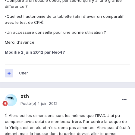
-Comparé à un double coeur, penses-tu qu'il y ai une grande
différence ?
-Quel est l'autonomie de ta tablette (afin d'avoir un comparatif
avec le test de CPH).
-Un accessoire conseillé pour une bonne utilisation ?
Merci d'avance
Modifié
2 juin 2012
par Neo47
Citer
zth
Posté(e)
4 juin 2012
1) Alors oui les dimensions sont les mêmes que l'IPAD. J'ai pu
comparer avec celui de mon beau-frère. Par contre la coque de
la Yinlips est en alu et n'est donc pas aimantée. Alors pas d'étui à
aimant, mais la housse dont tu parles devrait aller je pense.