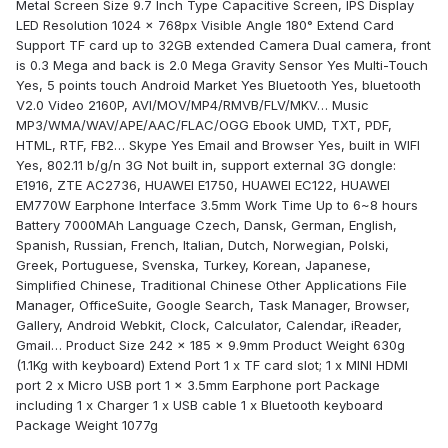
Metal Screen Size 9.7 Inch Type Capacitive Screen, IPS Display
LED Resolution 1024 x 768px Visible Angle 180° Extend Card
Support TF card up to 32GB extended Camera Dual camera, front
is 0.3 Mega and back is 2.0 Mega Gravity Sensor Yes Multi-Touch
Yes, 5 points touch Android Market Yes Bluetooth Yes, bluetooth
V2.0 Video 2160P, AVI/MOV/MP4/RMVB/FLV/MKV… Music
MP3/WMA/WAV/APE/AAC/FLAC/OGG Ebook UMD, TXT, PDF,
HTML, RTF, FB2… Skype Yes Email and Browser Yes, built in WIFI
Yes, 802.11 b/g/n 3G Not built in, support external 3G dongle:
E1916, ZTE AC2736, HUAWEI E1750, HUAWEI EC122, HUAWEI
EM770W Earphone Interface 3.5mm Work Time Up to 6~8 hours
Battery 7000MAh Language Czech, Dansk, German, English,
Spanish, Russian, French, Italian, Dutch, Norwegian, Polski,
Greek, Portuguese, Svenska, Turkey, Korean, Japanese,
Simplified Chinese, Traditional Chinese Other Applications File
Manager, OfficeSuite, Google Search, Task Manager, Browser,
Gallery, Android Webkit, Clock, Calculator, Calendar, iReader,
Gmail… Product Size 242 x 185 x 9.9mm Product Weight 630g
(1.1Kg with keyboard) Extend Port 1 x TF card slot; 1 x MINI HDMI
port 2 x Micro USB port 1 x 3.5mm Earphone port Package
including 1 x Charger 1 x USB cable 1 x Bluetooth keyboard
Package Weight 1077g