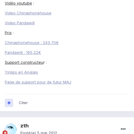
Vidéo youtube
:
Video Chinaphonehouse
Video Pandawill
Prix
:
Chinaphonehouse : 243,70€
Pandawill : 195,22€
Support constructeu
r :
Yinlips en Anglais
Page de support pour de futur MAJ
Citer
zth
Posté(e)
5 mai 2012