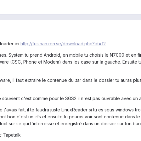
loader ici
http://fus.nanzen.se/download.php?id=12
.
cases. System tu prend Android, en mobile tu choisis le N7000 et en
imware (CSC, Phone et Modem) dans les case sur la gauche. Ensuite tu
are, il faut extraire le contenue du .tar dans le dossier tu auras plusi
.
je me souvient c'est comme pour le SGS2 il n'est pas ouvrable avec un ar
 j'avais fait, il te faudra juste LinuxReader si tu es sous windows tr
ont bon c'est un .rfs et ensuite tu pouras voir sont contenue dans le q
 droit sur se qui t'interresse et enregistré dans un dossier sur ton bur
 Tapatalk