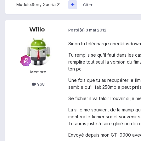
Modèle:
Sony Xperia Z
Citer
Willo
Posté(e)
3 mai 2012
Sinon tu télécharge checkfusdown
Tu remplis se qu'il faut dans les 
remplire tout seul la version du f
ton pc.
Membre
Une fois que tu as recupérer le fimw
968
semble qu'il fait 250mo a peut prés
Se fichier il va faloir l'ouvrir si 
La si je me souvient de la manip que
montera le fichier si met souvenir s
Tu auras juste à faire glicé ou clic
Envoyé depuis mon GT-I9000 avec