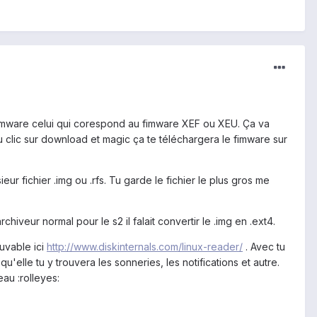
 fimware celui qui corespond au fimware XEF ou XEU. Ça va
 clic sur download et magic ça te téléchargera le fimware sur
eur fichier .img ou .rfs. Tu garde le fichier le plus gros me
chiveur normal pour le s2 il falait convertir le .img en .ext4.
ouvable ici
http://www.diskinternals.com/linux-reader/
. Avec tu
u'elle tu y trouvera les sonneries, les notifications et autre.
eau :rolleyes: