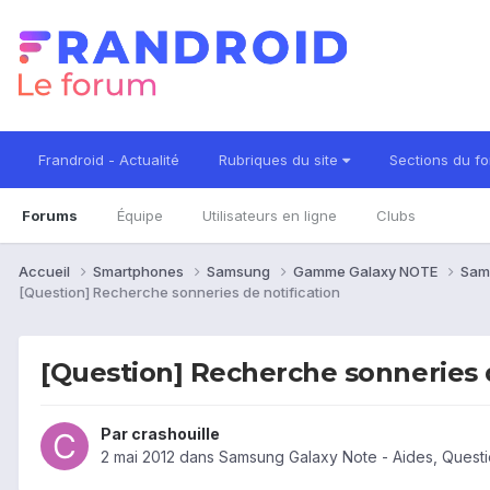
Frandroid - Actualité
Rubriques du site
Sections du f
Forums
Équipe
Utilisateurs en ligne
Clubs
Accueil
Smartphones
Samsung
Gamme Galaxy NOTE
Sam
[Question] Recherche sonneries de notification
[Question] Recherche sonneries d
Par
crashouille
2 mai 2012
dans
Samsung Galaxy Note - Aides, Quest