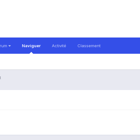
orum
Naviguer
Activité
Classement
t