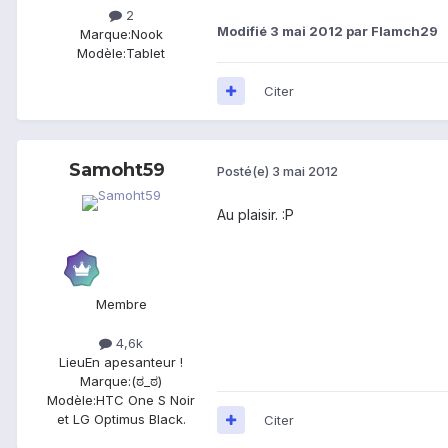
2
Modifié
3 mai 2012
par Flamch29
Marque:
Nook
Modèle:
Tablet
Citer
Samoht59
Posté(e)
3 mai 2012
Au plaisir. :P
Membre
4,6k
Lieu
En apesanteur !
Marque:
(ಠ_ಠ)
Modèle:
HTC One S Noir
et LG Optimus Black.
Citer