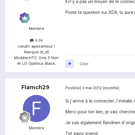
Il n'y a pas un moyen de le connect
Poste ta question sur XDA, tu aura
Membre
4,6k
Lieu
En apesanteur !
Marque:
(ಠ_ಠ)
Modèle:
HTC One S Noir
et LG Optimus Black.
Citer
Flamch29
Posté(e)
3 mai 2012
(modifié)
Si j'arrive à le connecter, l'install
Merci pour ton lien, je vais cherche
Je suis également flandrien d'orig
Membre
Tot ziens vriend