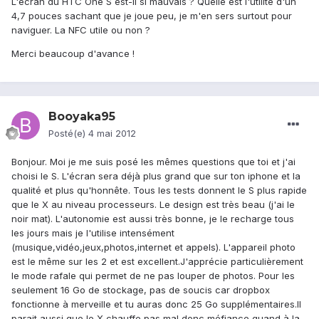
L'écran du HTC One S est-il si mauvais ? Quelle est l'utilité d'un
4,7 pouces sachant que je joue peu, je m'en sers surtout pour
naviguer. La NFC utile ou non ?
Merci beaucoup d'avance !
Booyaka95
Posté(e)
4 mai 2012
Bonjour. Moi je me suis posé les mêmes questions que toi et j'ai
choisi le S. L'écran sera déjà plus grand que sur ton iphone et la
qualité et plus qu'honnête. Tous les tests donnent le S plus rapide
que le X au niveau processeurs. Le design est très beau (j'ai le
noir mat). L'autonomie est aussi très bonne, je le recharge tous
les jours mais je l'utilise intensément
(musique,vidéo,jeux,photos,internet et appels). L'appareil photo
est le même sur les 2 et est excellent.J'apprécie particulièrement
le mode rafale qui permet de ne pas louper de photos. Pour les
seulement 16 Go de stockage, pas de soucis car dropbox
fonctionne à merveille et tu auras donc 25 Go supplémentaires.Il
parait aussi que le X chauffe pas mal donc méfiance quand à la