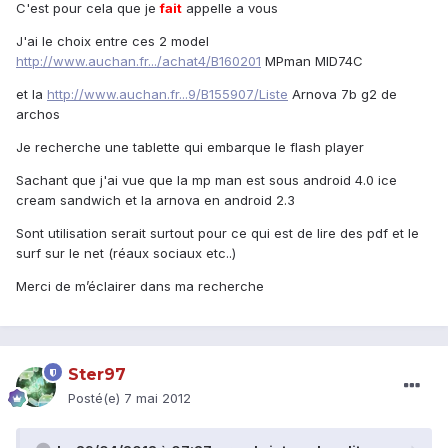
C'est pour cela que je
fait
appelle a vous
J'ai le choix entre ces 2 model
http://www.auchan.fr.../achat4/B160201
MPman MID74C
et la
http://www.auchan.fr...9/B155907/Liste
Arnova 7b g2 de
archos
Je recherche une tablette qui embarque le flash player
Sachant que j'ai vue que la mp man est sous android 4.0 ice
cream sandwich et la arnova en android 2.3
Sont utilisation serait surtout pour ce qui est de lire des pdf et le
surf sur le net (réaux sociaux etc..)
Merci de m’éclairer dans ma recherche
Ster97
Posté(e)
7 mai 2012