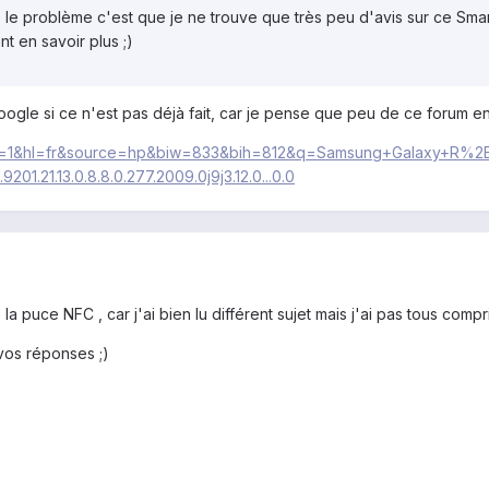
s le problème c'est que je ne trouve que très peu d'avis sur ce Smar
nt en savoir plus ;)
ogle si ce n'est pas déjà fait, car je pense que peu de ce forum en
omo=1&hl=fr&source=hp&biw=833&bih=812&q=Samsung+Galaxy+R%
201.21.13.0.8.8.0.277.2009.0j9j3.12.0...0.0
a puce NFC , car j'ai bien lu différent sujet mais j'ai pas tous compr
vos réponses ;)