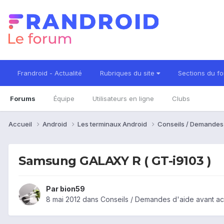
Frandroid - Actualité
Rubriques du site
Sections du f
Forums
Équipe
Utilisateurs en ligne
Clubs
Accueil
Android
Les terminaux Android
Conseils / Demandes
Samsung GALAXY R ( GT-i9103 )
Par
bion59
8 mai 2012
dans
Conseils / Demandes d'aide avant ac