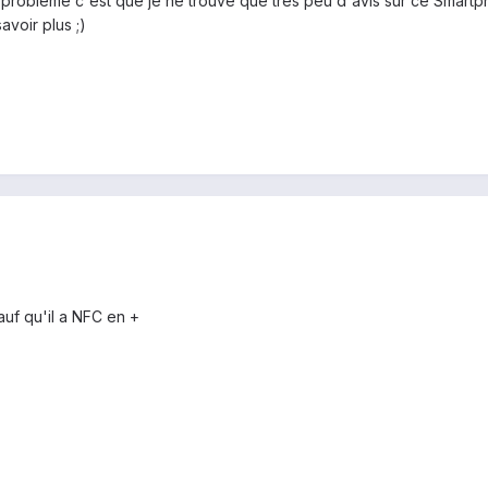
 problème c'est que je ne trouve que très peu d'avis sur ce Smartpho
avoir plus ;)
auf qu'il a NFC en +