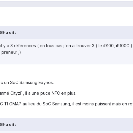
9 a dit :
 y a 3 références ( en tous cas j'en ai trouver 3 ) le i9100, i9100G (
s preneur ;)
vec un SoC Samsung Exynos.
mé Cityzi), il a une puce NFC en plus.
 TI OMAP au lieu du SoC Samsung, il est moins puissant mais en revan
9 a dit :