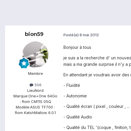
bion59
Posté(e)
8 mai 2012
Bonjour à tous
je suis a la recherche d' un nouv
mais a ma grande surprise il n'y a p
Membre
En attendant je voudrais avoir des r
506
- Fluidité
Lieu
Nord
- Autonomie
Marque:
One+One 64Go
: Rom CM11S 05Q
- Qualité écran ( pixel , couleur , ... 
Modèle:
ASUS TF700 :
Rom KatshMallow 6.0.1
- Qualité Audio
- Qualité du TEL '(coque , finition, t