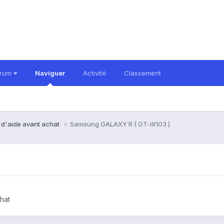
orum
Naviguer
Activité
Classement
 d'aide avant achat
Samsung GALAXY R ( GT-i9103 )
hat