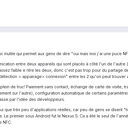
uc inutile qui permet aux gens de dire "oui mais moi j'ai une puce NFC
cation entre deux appareils qui sont placés à côté l'un de l'autre 
assez faible e ntre les deux, donc c'est pas trop pour du partage de
étection > appairage> connexion" entre les 2 qu'on peut trouver avec 
 à plein de truc! Paiement sans contact, échange de carte de visite, 
ent sur l'autre), configuration automatique de certains paramètres du 
passe par l'idée des développeurs.
hui que très peu d'applications réelles, car peu de gens se disent "
 Le premier sous Android fut le Nexus S. Ca a été le seul de l'ann
e NFC.