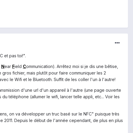
 et pas toi!".
(
N
ear
F
ield
C
ommunication). Arrêtez moi si je dis une bêtise,
 gros fichier, mais plutôt pour faire communiquer les 2
le Wifi et le Bluetooth. Suffit de les coller l'un à l'autre!
transmission d'une url d'un appareil à l'autre (une page ouverte
téléphone (allumer le wifi, lancer telle appli, etc... Voir les
tiens, on va développer un truc basé sur le NFC" puisque très
ée 2011. Depuis le début de l'année cependant, de plus en plus