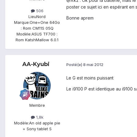
@Xkz : Ok pour la batterie, mais le
poster ce sujet ici en espérant en s
506
Lieu
Nord
Bonne aprem
Marque:
One+One 64Go
: Rom CM11S 05Q
Modèle:
ASUS TF700 :
Rom KatshMallow 6.0.1
AA-Kyubi
Posté(e)
8 mai 2012
Le G est moins puissant
Le i9100 P est identique au i9100 s
Membre
1,8k
Modèle:
An old apple pie
+ Sony tablet S