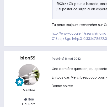
@Xkz : Ok pour la batterie, mai
j'ai poster ce sujet ici en espéra
Tu peux toujours rechercher sur Go
http://www.google.fr/search?n
C1&aql=&gs_l=hp.3..0i33.147.8522.0.9
bion59
Posté(e)
8 mai 2012
Une derniére question, qu'apporte l
En tous cas Merci beaucoup pour 
Bonne soirée
Membre
506
Lieu
Nord