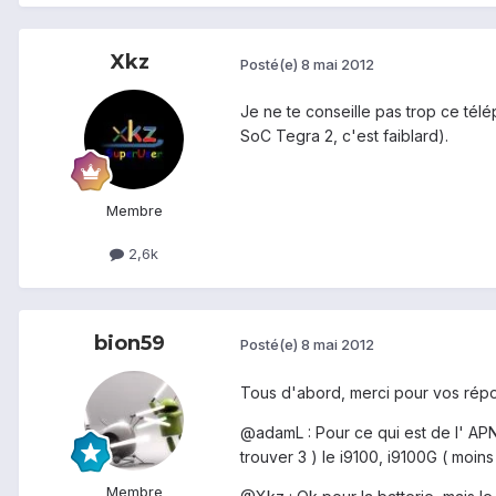
Xkz
Posté(e)
8 mai 2012
Je ne te conseille pas trop ce té
SoC Tegra 2, c'est faiblard).
Membre
2,6k
bion59
Posté(e)
8 mai 2012
Tous d'abord, merci pour vos rép
@adamL : Pour ce qui est de l' APN,
trouver 3 ) le i9100, i9100G ( moins
Membre