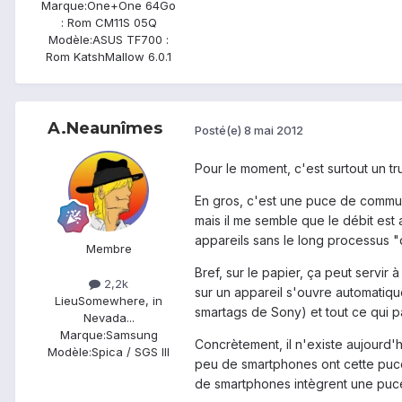
Marque:
One+One 64Go
: Rom CM11S 05Q
Modèle:
ASUS TF700 :
Rom KatshMallow 6.0.1
A.Neaunîmes
Posté(e)
8 mai 2012
Pour le moment, c'est surtout un tr
En gros, c'est une puce de communi
mais il me semble que le débit est 
appareils sans le long processus "d
Membre
Bref, sur le papier, ça peut servir
2,2k
sur un appareil s'ouvre automatiquem
Lieu
Somewhere, in
smartags de Sony) et tout ce qui 
Nevada...
Marque:
Samsung
Concrètement, il n'existe aujourd'
Modèle:
Spica / SGS III
peu de smartphones ont cette puce.
de smartphones intègrent une puc