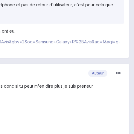
tphone et pas de retour d'utilisateur, c'est pour cela que
 ont eu.
2BAvis&gbv=2&oq=Samsung+Galaxy+R%2BAvis&aq=f&aqi=g-
Auteur
is donc si tu peut m'en dire plus je suis preneur