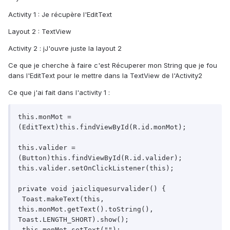
Activity 1 : Je récupère l'EditText
Layout 2 : TextView
Activity 2 : jJ'ouvre juste la layout 2
Ce que je cherche à faire c'est Récuperer mon String que je fou
dans l'EditText pour le mettre dans la TextView de l'Activity2
Ce que j'ai fait dans l'activity 1 :
this.monMot = 
(EditText)this.findViewById(R.id.monMot);

this.valider =
(Button)this.findViewById(R.id.valider);

this.valider.setOnClickListener(this);

private void jaicliquesurvalider() {

 Toast.makeText(this, 
this.monMot.getText().toString(), 
Toast.LENGTH_SHORT).show();

 this.monMot.setText("");
