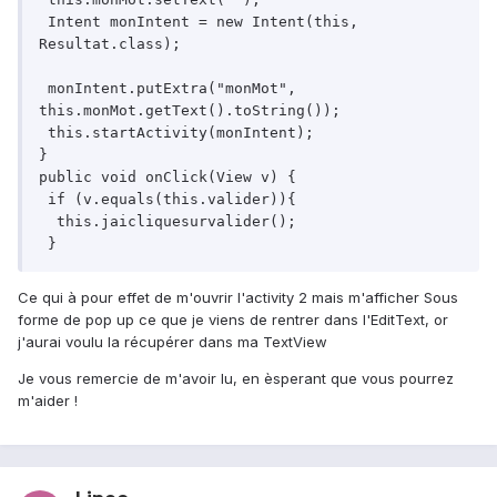
 Intent monIntent = new Intent(this, 
Resultat.class);

 monIntent.putExtra("monMot", 
this.monMot.getText().toString());

 this.startActivity(monIntent);

}

public void onClick(View v) {

 if (v.equals(this.valider)){

  this.jaicliquesurvalider();

Ce qui à pour effet de m'ouvrir l'activity 2 mais m'afficher Sous
forme de pop up ce que je viens de rentrer dans l'EditText, or
j'aurai voulu la récupérer dans ma TextView
Je vous remercie de m'avoir lu, en èsperant que vous pourrez
m'aider !