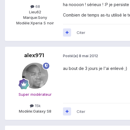
ha noooon ! sérieux ! :P je persiste
68
Lieu
62
Combien de temps as-tu utilisé le 
Marque:
Sony
Modèle:
Xperia S noir
Citer
alex971
Posté(e)
8 mai 2012
au bout de 3 jours je l'ai enlevé ;)
Super modérateur
15k
Modèle:
Galaxy S8
Citer