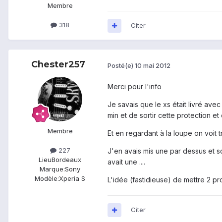
Membre
318
Citer
Chester257
Posté(e)
10 mai 2012
Merci pour l'info
Je savais que le xs était livré avec
min et de sortir cette protection et 
Membre
Et en regardant à la loupe on voit 
227
J'en avais mis une par dessus et so
Lieu
Bordeaux
avait une ....
Marque:
Sony
Modèle:
Xperia S
L'idée (fastidieuse) de mettre 2 pro
Citer