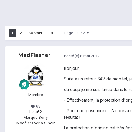
1
2
SUIVANT
Page 1 sur 2
MadFlasher
Posté(e)
8 mai 2012
Bonjour,
Suite à un retour SAV de mon tel, je
du coup je me suis lancé dans le r
Membre
- Effectivement, la protection d'ori
68
- Pour une pose nickel, j'ai prévu 
Lieu
62
résultat !
Marque:
Sony
Modèle:
Xperia S noir
La protection d'origine est très é