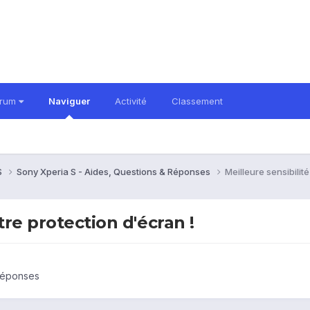
orum
Naviguer
Activité
Classement
S
Sony Xperia S - Aides, Questions & Réponses
Meilleure sensibilit
tre protection d'écran !
 Réponses