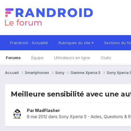
Frandroid - Actualité
Rubriques du site
Sections du f
Forums
Équipe
Utilisateurs en ligne
Clubs
Accueil
Smartphones
Sony
Gamme Xperia S
Sony Xperia 
Meilleure sensibilité avec une au
Par
MadFlasher
8 mai 2012
dans
Sony Xperia S - Aides, Questions &