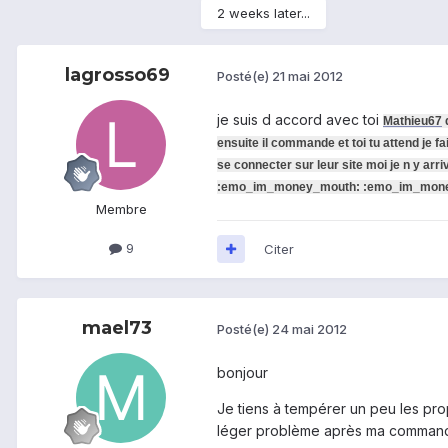
2 weeks later...
lagrosso69
Posté(e)
21 mai 2012
je suis d accord avec toi
Mathieu67
q
ensuite il commande et toi tu attend je 
se connecter sur leur site moi je n y arr
:emo_im_money_mouth:
:emo_im_mon
Membre
9
Citer
mael73
Posté(e)
24 mai 2012
bonjour
Je tiens à tempérer un peu les pro
léger problème après ma commande 