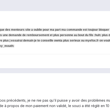
ue des menteurs site a oublie pour ma part ma commande est toujour bloquer 
fais une demande de remboursement et plus personne au bout du fils :huh: plus 
ive plus j essairai demain
je te conseille ownta plus serieux ou myefox.fr on vou
ey_mouth:
pos précédents, je ne nie pas qu'il puisse y avoir des problèmes ma
à propos de mon paiement non validé, le souci a été réglé en 10 m