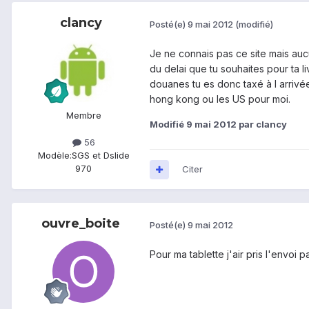
clancy
Posté(e)
9 mai 2012
(modifié)
Je ne connais pas ce site mais auc
du delai que tu souhaites pour ta l
douanes tu es donc taxé à l arriv
hong kong ou les US pour moi.
Membre
Modifié
9 mai 2012
par clancy
56
Modèle:
SGS et Dslide
970
Citer
ouvre_boite
Posté(e)
9 mai 2012
Pour ma tablette j'air pris l'envoi p