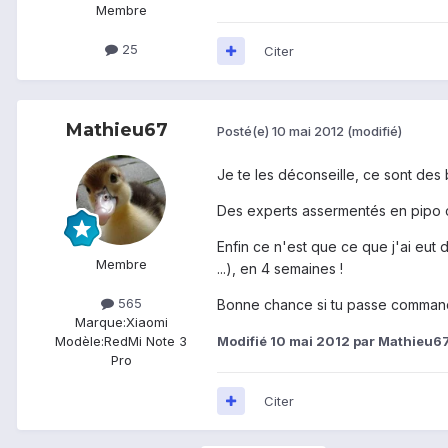
Membre
25
Citer
Mathieu67
Posté(e)
10 mai 2012
(modifié)
Je te les déconseille, ce sont des b
Des experts assermentés en pipo 
Enfin ce n'est que ce que j'ai eut 
Membre
...), en 4 semaines !
565
Bonne chance si tu passe comman
Marque:
Xiaomi
Modifié
10 mai 2012
par Mathieu6
Modèle:
RedMi Note 3
Pro
Citer