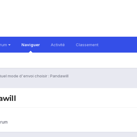
orum
Naviguer
Activité
Classement
uel mode d'envoi choisir : Pandawill
awill
orum