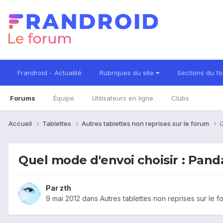
Frandroid - Actualité
Rubriques du site
Sections du f
Forums
Équipe
Utilisateurs en ligne
Clubs
Accueil
Tablettes
Autres tablettes non reprises sur le forum
Q
Quel mode d'envoi choisir : Pand
Par
zth
9 mai 2012
dans
Autres tablettes non reprises sur le f