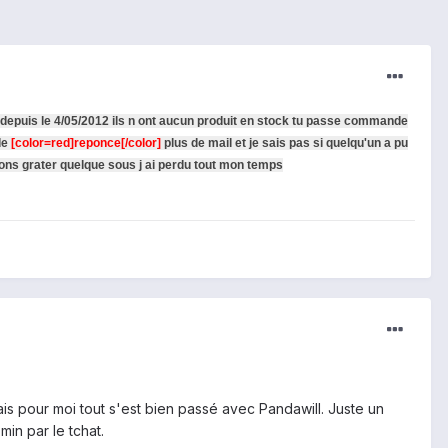
depuis le 4/05/2012 ils n ont aucun produit en stock tu passe commande
de
[color=red]reponce[/color]
plus de mail et je sais pas si quelqu'un a pu
lons grater quelque sous j ai perdu tout mon temps
is pour moi tout s'est bien passé avec Pandawill. Juste un
in par le tchat.