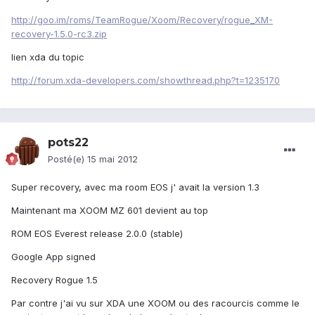
http://goo.im/roms/TeamRogue/Xoom/Recovery/rogue_XM-
recovery-1.5.0-rc3.zip
lien xda du topic
http://forum.xda-developers.com/showthread.php?t=1235170
pots22
Posté(e)
15 mai 2012
Super recovery, avec ma room EOS j' avait la version 1.3
Maintenant ma XOOM MZ 601 devient au top
ROM EOS Everest release 2.0.0 (stable)
Google App signed
Recovery Rogue 1.5
Par contre j'ai vu sur XDA une XOOM ou des racourcis comme le