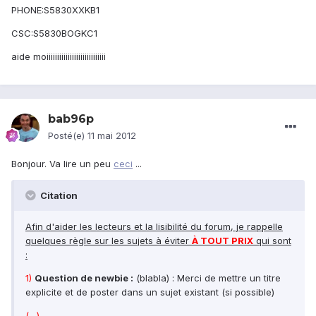
PHONE:S5830XXKB1
CSC:S5830BOGKC1
aide moiiiiiiiiiiiiiiiiiiiiiiiiiiii
bab96p
Posté(e)
11 mai 2012
Bonjour. Va lire un peu
ceci
...
Citation
Afin d'aider les lecteurs et la lisibilité du forum, je rappelle
quelques règle sur les sujets à éviter
À TOUT PRIX
qui sont
:
1)
Question de newbie :
(blabla) : Merci de mettre un titre
explicite et de poster dans un sujet existant (si possible)
(…)