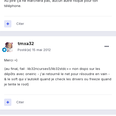
Au pire ça ne marchera pas, aucun autre risque pour ton
téléphone.
Citer
tmxa32
Posté(e)
15 mai 2012
Merci =)
(au final, fail : lib32ncurses5/lib32stdc++ non dispo sur les
dépôts avec oneiric - j'ai retourné le net pour résoudre en vain -
& le soft qui s'autokill quand je check les drivers ou freeze quand
je tente le root)
Citer