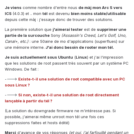
Je viens
comme nombre d'entre nous
de màj mon Arc S vers
ICS
(4.0.3) et .. mon
tél
est devenu
bien moins stable/utilisable
depuis cette màj : j'essaye donc de trouver des solutions.
La première solution que
j'aimerai tester
est de
supprimer une
partie de la surcouche
Sony
(Assassin's Creed, Let's Golf, Uno,
Canal+, etc.)
: une 50aine de mo d'applications (superflues) sur
une mémoire interne.
J'ai donc besoin de rooter mon tél.
Je suis actuellement sous Ubuntu
(
Linux
) et j'ai l'impression
que les solutions de root passent très souvent par un système PC
Windows. De fait :
---->
Existe-t-il une solution de root compatible avec un PC
sous Linux ?
---->
Si non, existe-t-il une solution de root directement
lançable à partir du tél ?
(La solution du downgrade firmware ne m'intéresse pas. Si
possible, j'aimerai même unroot mon tél une fois ces
suppressions faites et hosts édité)
Merci
d'avance de vos réponses
(et oui, j'ai farfouillé pendant un