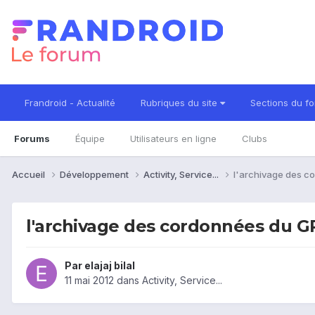
Frandroid - Actualité
Rubriques du site
Sections du f
Forums
Équipe
Utilisateurs en ligne
Clubs
Accueil
Développement
Activity, Service...
l'archivage des co
l'archivage des cordonnées du GP
Par
elajaj bilal
11 mai 2012
dans
Activity, Service...