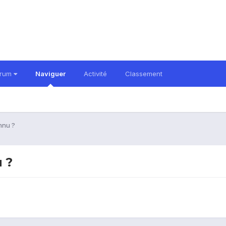
orum
Naviguer
Activité
Classement
nnu ?
 ?