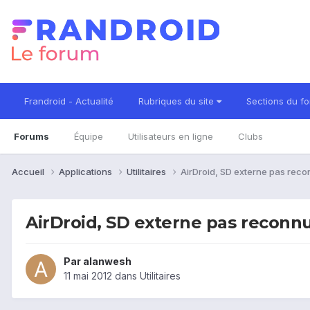
Frandroid - Actualité
Rubriques du site
Sections du f
Forums
Équipe
Utilisateurs en ligne
Clubs
Accueil
Applications
Utilitaires
AirDroid, SD externe pas reco
AirDroid, SD externe pas reconnu
Par
alanwesh
11 mai 2012
dans
Utilitaires