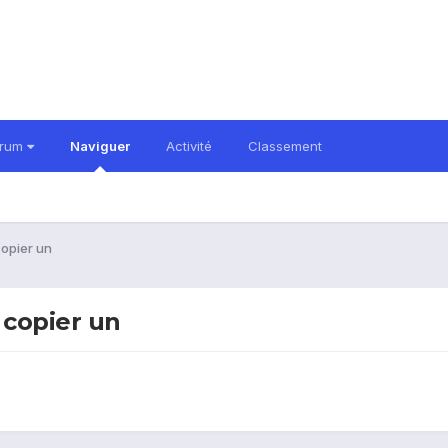
orum
Naviguer
Activité
Classement
opier un
 copier un