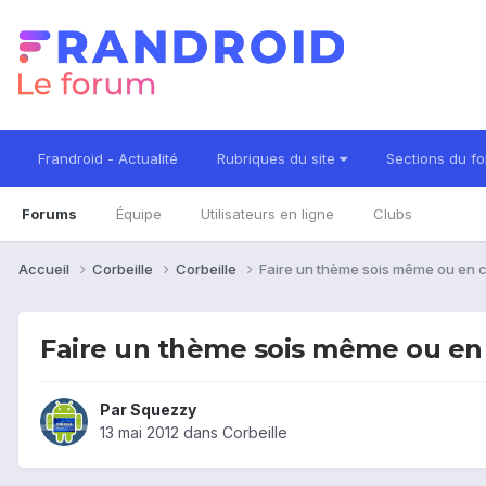
Frandroid - Actualité
Rubriques du site
Sections du f
Forums
Équipe
Utilisateurs en ligne
Clubs
Accueil
Corbeille
Corbeille
Faire un thème sois même ou en c
Faire un thème sois même ou en
Par
Squezzy
13 mai 2012
dans
Corbeille