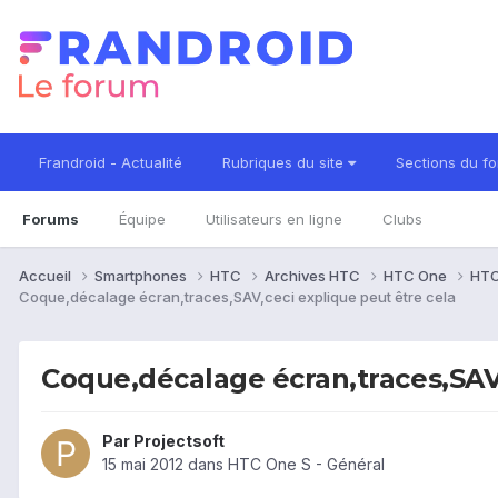
Frandroid - Actualité
Rubriques du site
Sections du f
Forums
Équipe
Utilisateurs en ligne
Clubs
Accueil
Smartphones
HTC
Archives HTC
HTC One
HTC
Coque,décalage écran,traces,SAV,ceci explique peut être cela
Coque,décalage écran,traces,SAV,
Par
Projectsoft
15 mai 2012
dans
HTC One S - Général