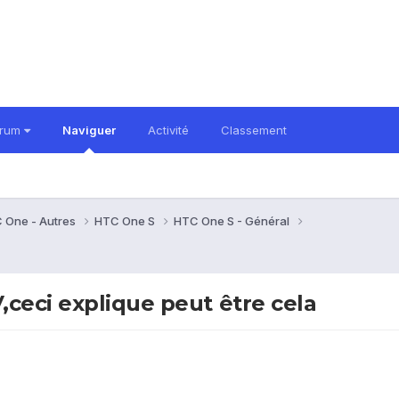
orum
Naviguer
Activité
Classement
 One - Autres
HTC One S
HTC One S - Général
ceci explique peut être cela