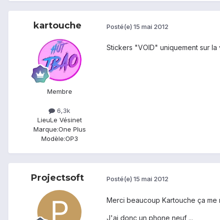
kartouche
Posté(e)
15 mai 2012
Stickers "VOID" uniquement sur la 
Membre
6,3k
Lieu
Le Vésinet
Marque:
One Plus
Modèle:
OP3
Projectsoft
Posté(e)
15 mai 2012
Merci beaucoup Kartouche ça me r
J'ai donc un phone neuf ...