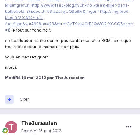
M:&imgrefurl=http://www.feed-blog.fr/un-troll-team-killer-dans-
battlefield-3/&docid=N3rJZaTqwQSa8M&imgurl=http://img.feed-
blog.fr/2011/12/troll-
face1.jpg&w=469&h=428&ei=nrCzT9vuJOrE0QWC2rXGCQ&zoom
=1)
le tout sur fond noir.
ce bootloader ne me donne pas confiance, et la ROM -bien que
très rapide pour le moment- non plus.
vous en pensez quoi?
merci.
Modifié
16 mai 2012
par TheJurassien
Citer
TheJurassien
Posté(e)
16 mai 2012