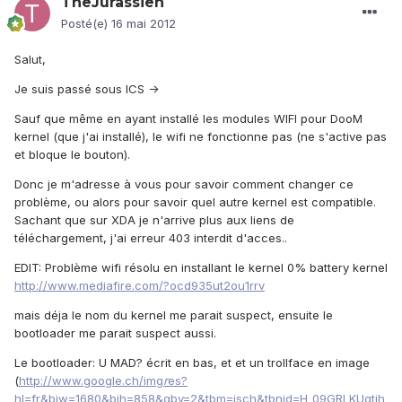
TheJurassien
Posté(e)
16 mai 2012
Salut,
Je suis passé sous ICS ->
Sauf que même en ayant installé les modules WIFI pour DooM
kernel (que j'ai installé), le wifi ne fonctionne pas (ne s'active pas
et bloque le bouton).
Donc je m'adresse à vous pour savoir comment changer ce
problème, ou alors pour savoir quel autre kernel est compatible.
Sachant que sur XDA je n'arrive plus aux liens de
téléchargement, j'ai erreur 403 interdit d'acces..
EDIT: Problème wifi résolu en installant le kernel 0% battery kernel
http://www.mediafire.com/?ocd935ut2ou1rrv
mais déja le nom du kernel me parait suspect, ensuite le
bootloader me parait suspect aussi.
Le bootloader: U MAD? écrit en bas, et et un trollface en image
(
http://www.google.ch/img
r
es?
hl=fr&biw=1680&bih=858&gbv=2&tbm=isch&tbnid=H_09GRLKUqtjh