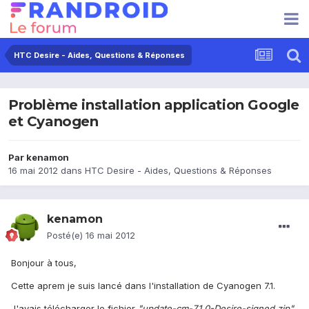
HTC Desire - Aides, Questions & Réponses
Problème installation application Google
et Cyanogen
Par
kenamon
16 mai 2012
dans
HTC Desire - Aides, Questions & Réponses
kenamon
Posté(e)
16 mai 2012
Bonjour à tous,
Cette aprem je suis lancé dans l'installation de Cyanogen 7.1.
J'avais télécharger le fichier
"update-cm-7.1.0-Desire-signed.zip"