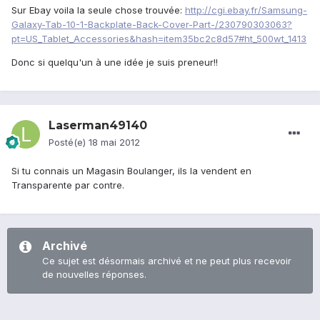
Sur Ebay voila la seule chose trouvée:
http://cgi.ebay.fr/Samsung-
Galaxy-Tab-10-1-Backplate-Back-Cover-Part-/230790303063?
pt=US_Tablet_Accessories&hash=item35bc2c8d57#ht_500wt_1413
Donc si quelqu'un à une idée je suis preneur!!
Laserman49140
Posté(e)
18 mai 2012
Si tu connais un Magasin Boulanger, ils la vendent en
Transparente par contre.
Archivé
Ce sujet est désormais archivé et ne peut plus recevoir
de nouvelles réponses.