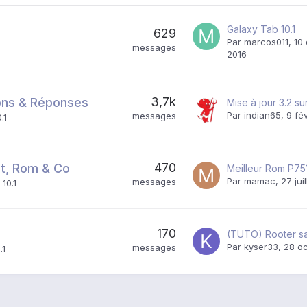
Galaxy Tab 10.1
629
Par
marcos011
,
10
messages
2016
3,7k
ions & Réponses
Mise à jour 3.2 s
Par
indian65
,
9 fé
messages
.1
470
t, Rom & Co
Meilleur Rom P75
Par
mamac
,
27 jui
messages
10.1
170
Par
kyser33
,
28 oc
messages
.1