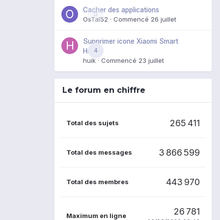
Cacher des applications
0
OsTal52
· Commencé
26 juillet
Supprimer icone Xiaomi Smart
4
Hub
huik
· Commencé
23 juillet
Le forum en chiffre
265 411
Total des sujets
3 866 599
Total des messages
443 970
Total des membres
26 781
Maximum en ligne