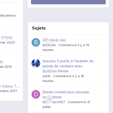
 décembre
Sujets
ur P7500
XZ1 stock rom
vrier 2023
bid0uille
0
· Commencé
il y a 16
heures
Assurez 3 points à l'examen du
10
permis de conduire avec
llet 2015
0
Question Permis
yanb
· Commencé
il y a 16
heures
(TUTO) Rooter sa Galaxy Tab 10.1 version Wifi
tobre 2017
Besoin conseil pour nouveau
smartphone
1
DroidTech007
· Commencé
31
juillet