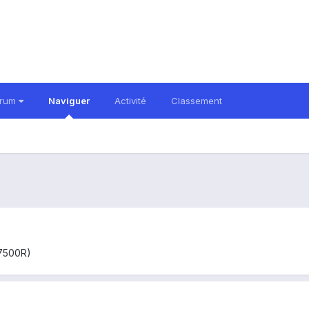
orum
Naviguer
Activité
Classement
P7500R)