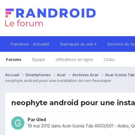
Frandroid - Actualité
Rubriques du site
Sections du f
Forums
Équipe
Utilisateurs en ligne
Clubs
Accueil
Smartphones
Acer
Archives Acer
Acer Iconia Ta
neophyte android pour une installation de rom flexreaper
neophyte android pour une insta
Par
Gled
19 mai 2012
dans
Acer Iconia Tab A500/501 - Aides, 