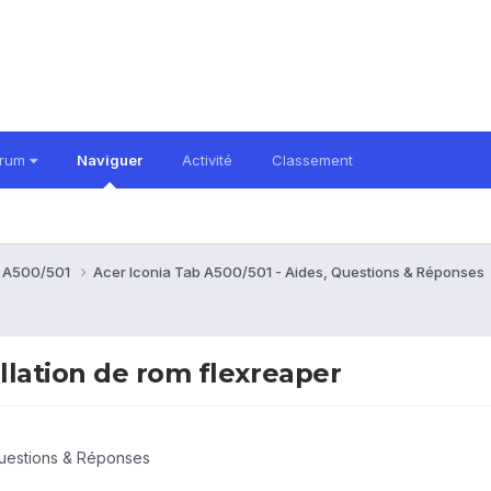
orum
Naviguer
Activité
Classement
b A500/501
Acer Iconia Tab A500/501 - Aides, Questions & Réponses
llation de rom flexreaper
Questions & Réponses