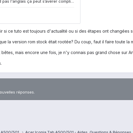
r si ce tuto est toujours d'actualité ou si des étapes ont changées su
que la version rom stock était rootée? Du coup, faut il faire toute la
 bêtes, mais encore une fois, je n'y connais pas grand chose sur An
.
nouvelles réponses.
b A500/501
Acer Iconia Tab A500/501 - Aides, Questions & Réponses