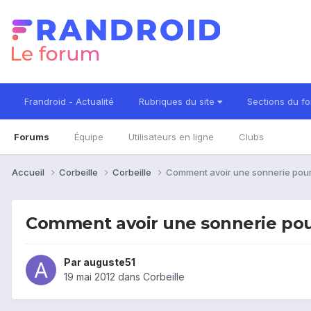
Frandroid - Actualité
Rubriques du site
Sections du f
Forums
Équipe
Utilisateurs en ligne
Clubs
Accueil
Corbeille
Corbeille
Comment avoir une sonnerie pour 
Comment avoir une sonnerie pour
Par
auguste51
19 mai 2012
dans
Corbeille