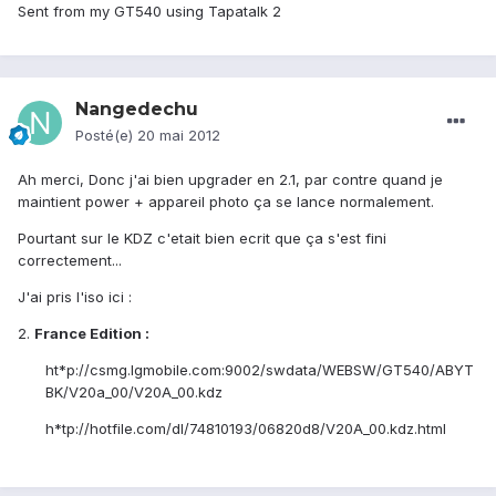
Sent from my GT540 using Tapatalk 2
Nangedechu
Posté(e)
20 mai 2012
Ah merci, Donc j'ai bien upgrader en 2.1, par contre quand je
maintient power + appareil photo ça se lance normalement.
Pourtant sur le KDZ c'etait bien ecrit que ça s'est fini
correctement...
J'ai pris l'iso ici :
2.
France Edition :
ht*p://csmg.lgmobile.com:9002/swdata/WEBSW/GT540/ABYT
BK/V20a_00/V20A_00.kdz
h*tp://hotfile.com/dl/74810193/06820d8/V20A_00.kdz.html