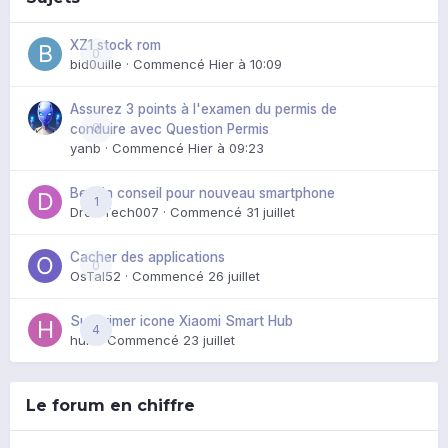
XZ1 stock rom
0
bid0uille
· Commencé
Hier à 10:09
Assurez 3 points à l'examen du permis de
0
conduire avec Question Permis
yanb
· Commencé
Hier à 09:23
Besoin conseil pour nouveau smartphone
1
DroidTech007
· Commencé
31 juillet
Cacher des applications
0
OsTal52
· Commencé
26 juillet
Supprimer icone Xiaomi Smart Hub
4
huik
· Commencé
23 juillet
Le forum en chiffre