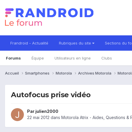
Frandroid - Actualité
Rubriques du site
Sections du f
Forums
Équipe
Utilisateurs en ligne
Clubs
Accueil
Smartphones
Motorola
Archives Motorola
Motorol
Autofocus prise vidéo
Par
julien2000
22 mai 2012
dans
Motorola Atrix - Aides, Questions &