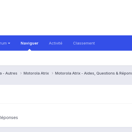
orum
Naviguer
Activité
Classement
a - Autres
Motorola Atrix
Motorola Atrix - Aides, Questions & Répo
 Réponses