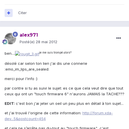
Citer
alex971
Posté(e)
28 mai 2012
je me suis trompé alors!!
ben....
désolé car selon ton lien j'ai dis une connerie
:emo_im_lips_are_sealed:
merci pour l'info :)
par contre si tu as suivi le sujet: es ce que cela veut dire que tout
ceux qui ont un "touch firmware 6" n'aurons JAMAIS la TACHE???
EDIT:
c'est bon j'ai jeter un oeil un peu plus en détail à ton sujet...
et j'ai trouvé l'origine de cette information:
http://forum.xda-
dev...5&postcount=454
et cela ne s’arrête pas du-tout au "touch firmware"...c'est