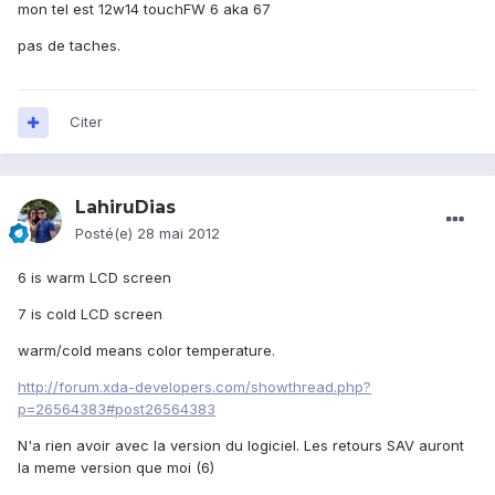
mon tel est 12w14 touchFW 6 aka 67
pas de taches.
Citer
LahiruDias
Posté(e)
28 mai 2012
6 is warm LCD screen
7 is cold LCD screen
warm/cold means color temperature.
http://forum.xda-developers.com/showthread.php?
p=26564383#post26564383
N'a rien avoir avec la version du logiciel. Les retours SAV auront
la meme version que moi (6)