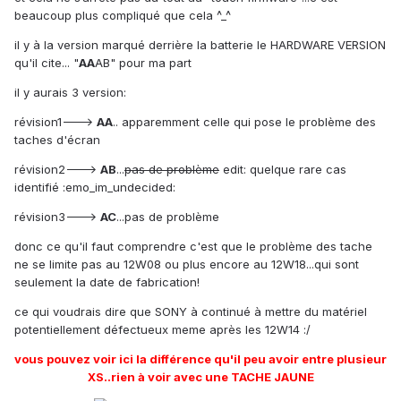
beaucoup plus compliqué que cela ^_^
il y à la version marqué derrière la batterie le HARDWARE VERSION
qu'il cite... "
AA
AB" pour ma part
il y aurais 3 version:
révision1--->
AA
.. apparemment celle qui pose le problème des
taches d'écran
révision2--->
AB
...
pas de problème
edit: quelque rare cas
identifié :emo_im_undecided:
révision3--->
AC
...pas de problème
donc ce qu'il faut comprendre c'est que le problème des tache
ne se limite pas au 12W08 ou plus encore au 12W18...qui sont
seulement la date de fabrication!
ce qui voudrais dire que SONY à continué à mettre du matériel
potentiellement défectueux meme après les 12W14 :/
vous pouvez voir ici la différence qu'il peu avoir entre plusieur
XS..rien à voir avec une TACHE JAUNE