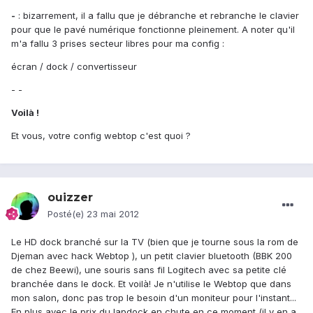
-
: bizarrement, il a fallu que je débranche et rebranche le clavier
pour que le pavé numérique fonctionne pleinement. A noter qu'il
m'a fallu 3 prises secteur libres pour ma config :
écran / dock / convertisseur
- -
Voilà !
Et vous, votre config webtop c'est quoi ?
ouizzer
Posté(e)
23 mai 2012
Le HD dock branché sur la TV (bien que je tourne sous la rom de
Djeman avec hack Webtop ), un petit clavier bluetooth (BBK 200
de chez Beewi), une souris sans fil Logitech avec sa petite clé
branchée dans le dock. Et voilà! Je n'utilise le Webtop que dans
mon salon, donc pas trop le besoin d'un moniteur pour l'instant...
En plus avec le prix du lapdock en chute en ce moment (il y en a