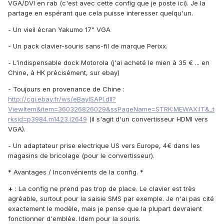
VGA/DVI en rab (c'est avec cette config que je poste ici). Je la
partage en espérant que cela puisse interesser quelqu'un.
- Un vieil écran Yakumo 17" VGA
- Un pack clavier-souris sans-fil de marque Perixx.
- L'indispensable dock Motorola (j'ai acheté le mien à 35 € ... en
Chine, à HK précisément, sur ebay)
- Toujours en provenance de Chine :
http://cgi.ebay.fr/ws/eBayISAPI.dll?
ViewItem&item=360326826029&ssPageName=STRK:MEWAX:IT&_t
rksid=p3984.m1423.l2649
(il s'agit d'un convertisseur HDMI vers
VGA).
- Un adaptateur prise electrique US vers Europe, 4€ dans les
magasins de bricolage (pour le convertisseur).
* Avantages / Inconvénients de la config. *
+
: La config ne prend pas trop de place. Le clavier est très
agréable, surtout pour la saisie SMS par exemple. Je n'ai pas cité
exactement le modèle, mais je pense que la plupart devraient
fonctionner d'emblée. Idem pour la souris.