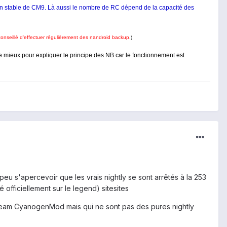
rsion stable de CM9. Là aussi le nombre de RC dépend de la capacité des
 conseillé d'effectuer régulièrement des nandroid backup
.)
é de mieux pour expliquer le principe des NB car le fonctionnement est
eu s'apercevoir que les vrais nightly se sont arrêtés à la 253
fficiellement sur le legend) sitesites
a team CyanogenMod mais qui ne sont pas des pures nightly