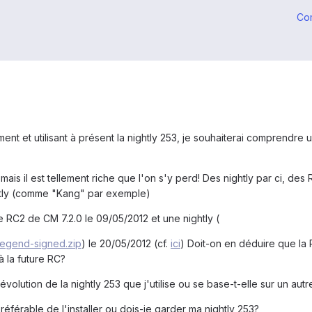
Co
t et utilisant à présent la nightly 253, je souhaiterai comprendre u
mais il est tellement riche que l'on s'y perd! Des nightly par ci, des
htly (comme "Kang" par exemple)
e RC2 de CM 7.2.0 le 09/05/2012 et une nightly (
egend-signed.zip
) le 20/05/2012 (cf.
ici
) Doit-on en déduire que la 
à la future RC?
évolution de la nightly 253 que j'utilise ou se base-t-elle sur un aut
 préférable de l'installer ou dois-je garder ma nightly 253?