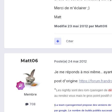
Merci de m'éclaire
r ;)
Matt
Modifié
23 mai 2012
par Matt06
Citer
Matt06
Posté(e)
24 mai 2012
Je me réponds à moi même... ayant
post d'origine:
https://forum.frand
"
Les nightly sont des rom cyanogen de
dé
Membre
au rendez vous mais le gros point positif c
708
(
La team cyanogenmod propose des versions de test
par google. Le nombre de builds publiés successi