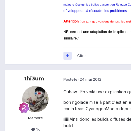
majeurs résolus, les builds passent en Release 
développeurs à résoudre les problèmes.
Attention :
en tant que versions de test, les nig
NB: ceci est une adaptation de l'explicatio
similaire."
Citer
thi3um
Posté(e)
24 mai 2012
Ouhaw... En voilà une explication q
bon rigolade mise à part c'est en e
car la team CyanogenMod a depuis l
Membre
iiiiiiiAinsi donc les builds diff
build.
1k