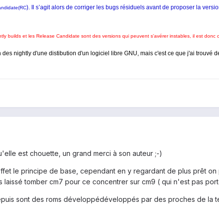
). Il s’agit alors de corriger les bugs résiduels avant de proposer la ve
Candidate(RC
htly builds et les Release Candidate sont des versions qui peuvent s'avérer instables, il est donc
n des nightly d'une distibution d'un logiciel libre GNU, mais c'est ce que j'ai trouv
u'elle est chouette, un grand merci à son auteur ;-)
ffet le principe de base, cependant en y regardant de plus prêt on p
aissé tomber cm7 pour ce concentrer sur cm9 ( qui n'est pas porté o
usés depuis sont des roms développédéveloppés par des proches de l