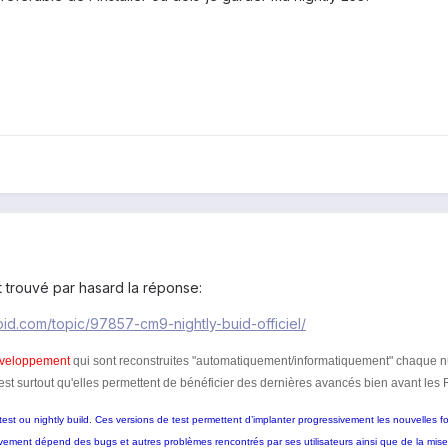
 trouvé par hasard la réponse:
roid.com/topic/97857-cm9-nightly-buid-officiel/
veloppement
qui sont reconstruites "automatiquement/informatiquement" chaque nui
'est surtout qu'elles permettent de bénéficier des dernières avancés bien avant les 
 ou nightly build. Ces versions de test permettent d’implanter progressivement les nouvelles fon
vement dépend des bugs et autres problèmes rencontrés par ses utilisateurs
ainsi que de la mise