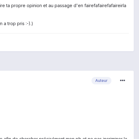
re ta propre opinion et au passage d'en fairefafairefafaireirla
 a trop pris :-).)
Auteur
le afin de chercher précisément mon pb et ne pas incriminer la