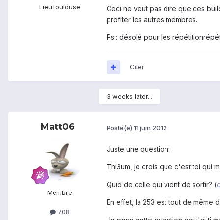
Lieu
Toulouse
Ceci ne veut pas dire que ces build
profiter les autres membres.
Ps:: désolé pour les répétitionrépéti
Citer
3 weeks later...
Matt06
Posté(e)
11 juin 2012
Juste une question:
Thi3um, je crois que c'est toi qui m'
Quid de celle qui vient de sortir? (
Membre
En effet, la 253 est tout de même d
708
Je pose cette question car j'ai tj