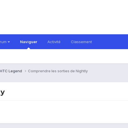
orum
Naviguer
Activité
Classement
HTC Legend
Comprendre les sorties de Nightly
ly