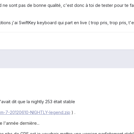
 ne sont pas de bonne qualité, c'est donc à toi de tester pour te fai
tions j'ai SwiftKey keyboard qui part en live ( trop pris, trop pris, t'en
avait dit que la nightly 253 était stable
cm-7-20120610-NIGHTLY-legend.zip
) .
e l'année dernière...
 mes pbs de GPS est je voudrais mettre une version parfaitement stab