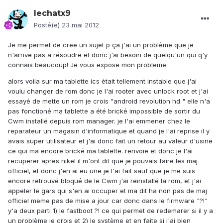
lechatx9
Posté(e)
23 mai 2012
Je me permet de cree un sujet p ça j'ai un problème que je
n'arrive pas a résoudre et donc j'ai besoin de quelqu'un qui q'y
connais beaucoup! Je vous expose mon probleme
alors voila sur ma tablette ics était tellement instable que j'ai
voulu changer de rom donc je l'ai rooter avec unlock root et j'ai
essayé de mette un rom je crois "android revolution hd " elle n'a
pas fonctioné ma tablette a été brické impossible de sortir du
Cwm installé depuis rom manager. je l'ai emmener chez le
reparateur un magasin d'informatique et quand je l'ai reprise il y
avais super utilisateur et j'ai donc fait un retour au valeur d'usine
ce qui ma encore brické ma tablette. renvoie et donc je l'ai
recuperer apres nikel il m'ont dit que je pouvais faire les maj
officiel, et donc j'en ai eu une je l'ai fait sauf que je me suis
encore retrouvé bloqué de le Cwm j'ai reinstallé la rom, et j'ai
appeler le gars qui s'en ai occuper et ma dit ha non pas de maj
officiel meme pas de mise a jour car donc dans le firmware "?!"
y'a deux parti 1) le fastboot ?! ce qui permet de redemarer si il y a
un problème je crois et 2) le système et en faite si j'ai bien