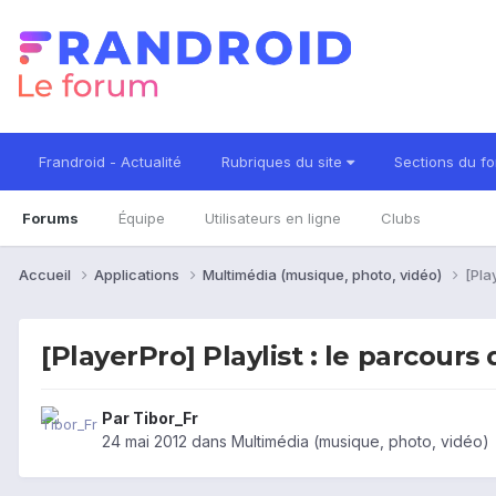
Frandroid - Actualité
Rubriques du site
Sections du f
Forums
Équipe
Utilisateurs en ligne
Clubs
Accueil
Applications
Multimédia (musique, photo, vidéo)
[Pla
[PlayerPro] Playlist : le parcour
Par
Tibor_Fr
24 mai 2012
dans
Multimédia (musique, photo, vidéo)