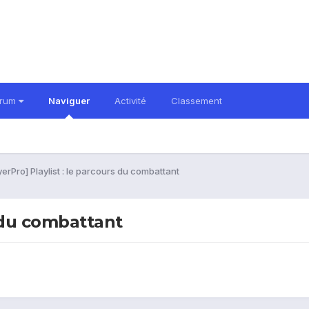
orum
Naviguer
Activité
Classement
yerPro] Playlist : le parcours du combattant
s du combattant