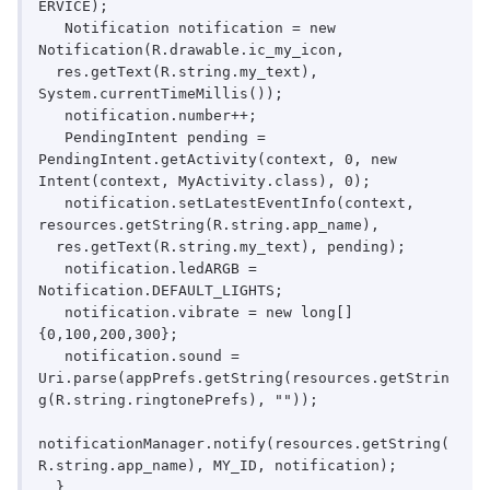
ERVICE);

   Notification notification = new 
Notification(R.drawable.ic_my_icon,

  res.getText(R.string.my_text), 
System.currentTimeMillis());

   notification.number++;

   PendingIntent pending = 
PendingIntent.getActivity(context, 0, new 
Intent(context, MyActivity.class), 0);

   notification.setLatestEventInfo(context, 
resources.getString(R.string.app_name),

  res.getText(R.string.my_text), pending);

   notification.ledARGB = 
Notification.DEFAULT_LIGHTS;

   notification.vibrate = new long[] 
{0,100,200,300};

   notification.sound = 
Uri.parse(appPrefs.getString(resources.getStrin
g(R.string.ringtonePrefs), ""));

notificationManager.notify(resources.getString(
R.string.app_name), MY_ID, notification);

  }
