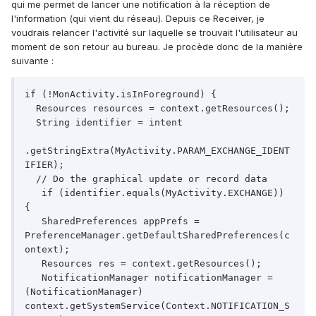
qui me permet de lancer une notification à la réception de
l'information (qui vient du réseau). Depuis ce Receiver, je
voudrais relancer l'activité sur laquelle se trouvait l'utilisateur au
moment de son retour au bureau. Je procède donc de la manière
suivante :
if (!MonActivity.isInForeground) {

  Resources resources = context.getResources();

  String identifier = intent

.getStringExtra(MyActivity.PARAM_EXCHANGE_IDENT
IFIER);

  // Do the graphical update or record data

   if (identifier.equals(MyActivity.EXCHANGE)) 
{

   SharedPreferences appPrefs = 
PreferenceManager.getDefaultSharedPreferences(c
ontext);

   Resources res = context.getResources();

   NotificationManager notificationManager = 
(NotificationManager) 
context.getSystemService(Context.NOTIFICATION_S