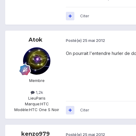
Citer
Atok
Posté(e)
25 mai 2012
On pourrait l'entendre hurler de do
Membre
1,2k
Lieu
Paris
Marque:
HTC
Modèle:
HTC One S Noir
Citer
kenzo979
Posté(e)
25 mai 2012