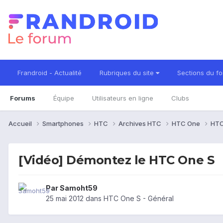
Frandroid - Actualité
Rubriques du site
Sections du f
Forums
Équipe
Utilisateurs en ligne
Clubs
Accueil
Smartphones
HTC
Archives HTC
HTC One
HTC
[Vidéo] Démontez le HTC One S
Par
Samoht59
25 mai 2012
dans
HTC One S - Général