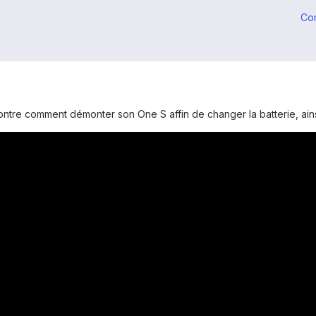
Co
montre comment démonter son One S affin de changer la batterie, ains