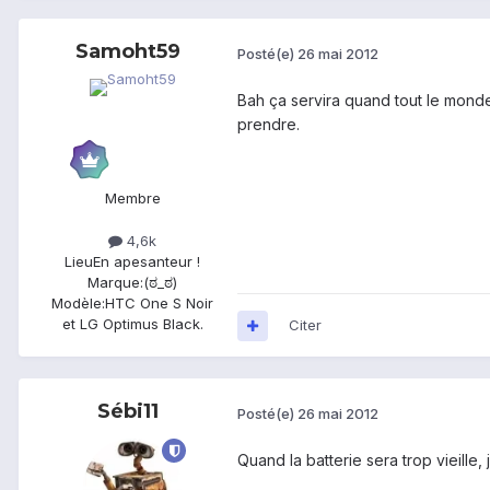
Samoht59
Posté(e)
26 mai 2012
Bah ça servira quand tout le monde 
prendre.
Membre
4,6k
Lieu
En apesanteur !
Marque:
(ಠ_ಠ)
Modèle:
HTC One S Noir
et LG Optimus Black.
Citer
Sébi11
Posté(e)
26 mai 2012
Quand la batterie sera trop vieille, 