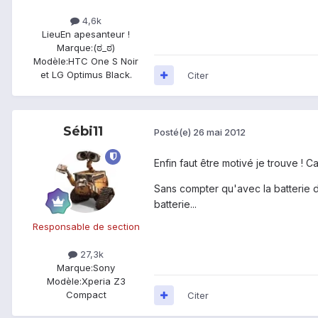
4,6k
Lieu
En apesanteur !
Marque:
(ಠ_ಠ)
Modèle:
HTC One S Noir
et LG Optimus Black.
Citer
Sébi11
Posté(e)
26 mai 2012
Enfin faut être motivé je trouve ! C
Sans compter qu'avec la batterie 
batterie...
Responsable de section
27,3k
Marque:
Sony
Modèle:
Xperia Z3
Compact
Citer