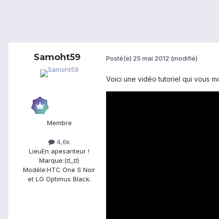
Samoht59
Posté(e)
25 mai 2012
(modifié)
Voici une vidéo tutoriel qui vous 
Membre
4,6k
Lieu
En apesanteur !
Marque:
(ಠ_ಠ)
Modèle:
HTC One S Noir
et LG Optimus Black.