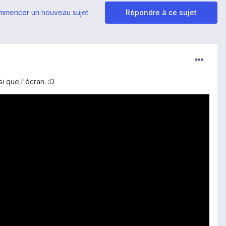
mmencer un nouveau sujet
Répondre à ce sujet
i que l'écran. :D