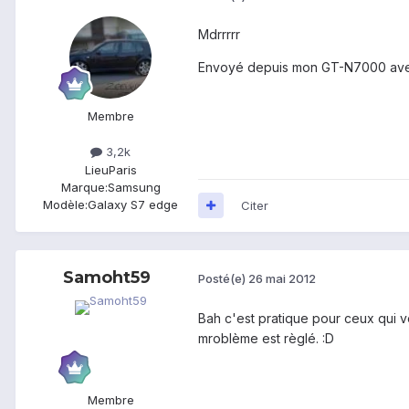
Mdrrrrr
Envoyé depuis mon GT-N7000 ave
Membre
3,2k
Lieu
Paris
Marque:
Samsung
Modèle:
Galaxy S7 edge
Citer
Samoht59
Posté(e)
26 mai 2012
Bah c'est pratique pour ceux qui vo
mroblème est règlé. :D
Membre