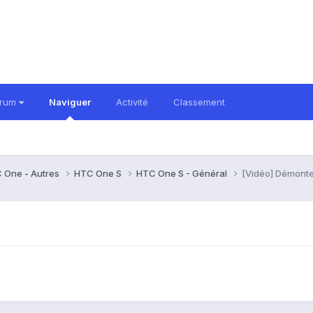
orum
Naviguer
Activité
Classement
 One - Autres
HTC One S
HTC One S - Général
[Vidéo] Démonte