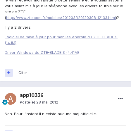
je vais recevoir mon Blade S cette semaine et je voulais savoir si
vous aviez mis à jour le téléphone avec les drivers fournis sur le
site de ZTE
(
http://www.zte.com.fr/mobiles/201203/t20120308_12133.html
)?
Il y a 2 drivers:
Logiciel de mise à jour pour mobiles Android du ZTE-BLADE S
(14.1M)
Driver Windows du ZTE-BLADE S (4.41M)
Citer
app10336
Posté(e)
28 mai 2012
Non. Pour l'instant il n'existe aucune maj officielle.