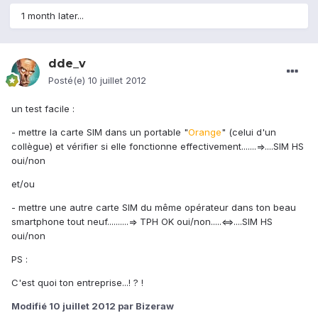
1 month later...
dde_v
Posté(e)
10 juillet 2012
un test facile :
- mettre la carte SIM dans un portable "
Orange
" (celui d'un
collègue) et vérifier si elle fonctionne effectivement.......=>....SIM HS
oui/non
et/ou
- mettre une autre carte SIM du même opérateur dans ton beau
smartphone tout neuf..........=> TPH OK oui/non.....<=>....SIM HS
oui/non
PS :
C'est quoi ton entreprise...! ? !
Modifié
10 juillet 2012
par Bizeraw