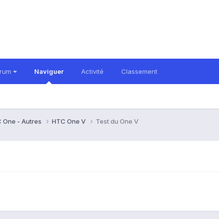
orum
Naviguer
Activité
Classement
 One - Autres
HTC One V
Test du One V