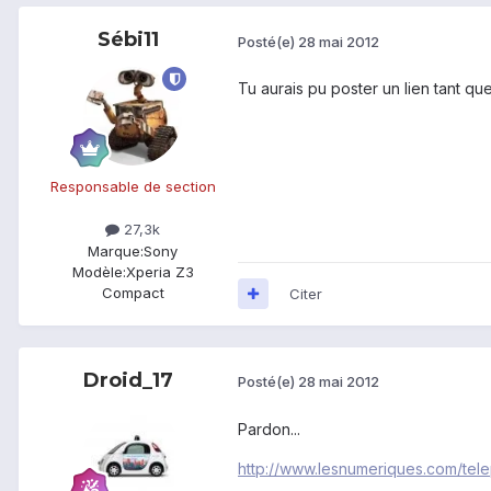
Sébi11
Posté(e)
28 mai 2012
Tu aurais pu poster un lien tant que 
Responsable de section
27,3k
Marque:
Sony
Modèle:
Xperia Z3
Compact
Citer
Droid_17
Posté(e)
28 mai 2012
Pardon...
http://www.lesnumeriques.com/tele