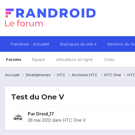
Frandroid - Actualité
Rubriques du site
Sections du f
Forums
Équipe
Utilisateurs en ligne
Clubs
Accueil
Smartphones
HTC
Archives HTC
HTC One
HTC
Test du One V
Par
Droid_17
28 mai 2012
dans
HTC One V