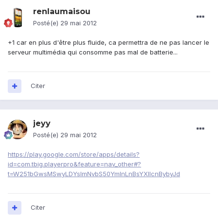
renlaumaisou
Posté(e)
29 mai 2012
+1 car en plus d'être plus fluide, ca permettra de ne pas lancer le
serveur multimédia qui consomme pas mal de batterie...
Citer
jeyy
Posté(e)
29 mai 2012
https://play.google.com/store/apps/details?
id=com.tbig.playerpro&feature=nav_other#?
t=W251bGwsMSwyLDYsImNvbS50YmlnLnBsYXllcnBybyJd
Citer