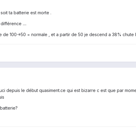
soit ta batterie est morte .
ifférence ....
e de 100->50 = normale , et a partir de 50 je descend a 38% chute l
souci depuis le début quasiment.ce qui est bizarre c est que par mo
uis
 batterie?