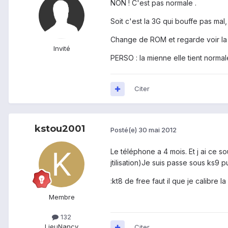
NON ! C'est pas normale .
Soit c'est la 3G qui bouffe pas mal, 
Change de ROM et regarde voir la d
Invité
PERSO : la mienne elle tient normal
Citer
kstou2001
Posté(e)
30 mai 2012
Le téléphone a 4 mois. Et j ai ce 
jtilisation)Je suis passe sous ks9 p
:kt8 de free faut il que je calibre la
Membre
132
Lieu
Nancy
Citer