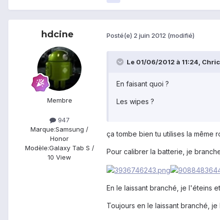
hdcine
Posté(e)
2 juin 2012
(modifié)
Le 01/06/2012 à 11:24, Chricr
En faisant quoi ?
Membre
Les wipes ?
947
Marque:
Samsung /
ça tombe bien tu utilises la même 
Honor
Modèle:
Galaxy Tab S /
Pour calibrer la batterie, je branch
10 View
En le laissant branché, je l'éteins e
Toujours en le laissant branché, je 