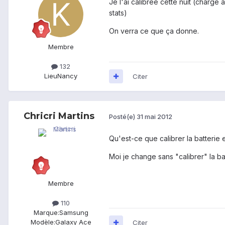
Je l'ai calibrée cette nuit (charge
stats)
On verra ce que ça donne.
Membre
132
Lieu
Nancy
Citer
Chricri Martins
Posté(e)
31 mai 2012
Qu'est-ce que calibrer la batterie 
Moi je change sans "calibrer" la batt
Membre
110
Marque:
Samsung
Modèle:
Galaxy Ace
Citer