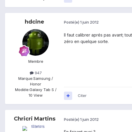
hdcine
Posté(e)
1 juin 2012
Il faut calibrer aprés pas avant; 
zéro en quelque sorte.
Membre
947
Marque:
Samsung /
Honor
Modèle:
Galaxy Tab S /
10 View
Citer
Chricri Martins
Posté(e)
1 juin 2012
En faisant quoi ?