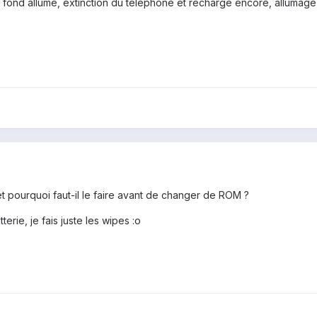
 à fond allumé, extinction du telephone et recharge encore, allumag
et pourquoi faut-il le faire avant de changer de ROM ?
erie, je fais juste les wipes :o