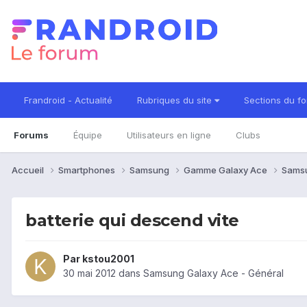
Frandroid - Actualité
Rubriques du site
Sections du f
Forums
Équipe
Utilisateurs en ligne
Clubs
Accueil
Smartphones
Samsung
Gamme Galaxy Ace
Sams
batterie qui descend vite
Par
kstou2001
30 mai 2012
dans
Samsung Galaxy Ace - Général