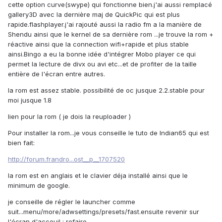
cette option curve(swype) qui fonctionne bien.j'ai aussi remplacé
gallery3D avec la dernière maj de QuickPic qui est plus
rapide.flashplayer.j'ai rajouté aussi la radio fm a la manière de
Shendu ainsi que le kernel de sa dernière rom ...je trouve la rom +
réactive ainsi que la connection wifi+rapide et plus stable
ainsi.Bingo a eu la bonne idée d'intégrer Mobo player ce qui
permet la lecture de divx ou avi etc...et de profiter de la taille
entière de l'écran entre autres.
la rom est assez stable. possibilité de oc jusque 2.2.stable pour
moi jusque 1.8
lien pour la rom ( je dois la reuploader )
Pour installer la rom...je vous conseille le tuto de Indian65 qui est
bien fait:
http://forum.frandro...ost__p__1707520
la rom est en anglais et le clavier déja installé ainsi que le
minimum de google.
je conseille de régler le launcher comme
suit...menu/more/adwsettings/presets/fast.ensuite revenir sur
l'écran d'acceuil ; refaire